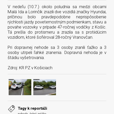
V nedeľu (10.7.) okolo poludnia sa medzi obcami
Malá Ida a Lorinčík zrazili dve vozidlá značky Hyundai,
príčinou bolo pravdepodobne neprispôsobenie
rýchlosti jazdy poveternostným podmienkam, stavu a
povahe vozovky v prípade 47-ročnej vodičky z Košíc.
Tá prešla do protismeru a zrazila sa s protiidúcim
vozidlom, ktoré šoféroval 28-ročný Vranovčan.
Pri dopravnej nehode sa 3 osoby zranili ťažko a 3
osoby utrpeli ľahké zranenia. Dopravná nehoda je v
štádiu vyšetrovania.
Zdroj: KR PZ v Košiciach
Tagy k reportáži
nehoda
,
čelná zrážka