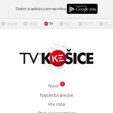
Stiahni si aplikáciu pre reportéra
1
Nové
Najsledovanejšie
Pre mňa