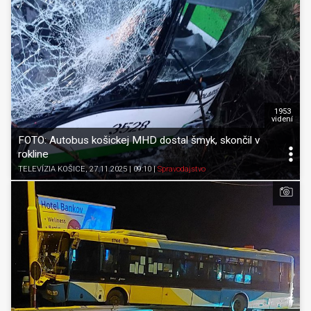
1953
videní
FOTO: Autobus košickej MHD dostal šmyk, skončil v
rokline
TELEVÍZIA KOŠICE
, 27.11.2025 | 09:10
|
Spravodajstvo