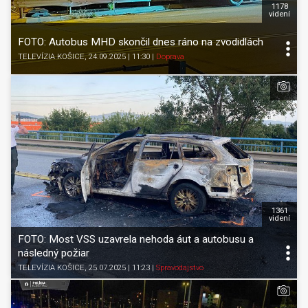
1178
videní
FOTO: Autobus MHD skončil dnes ráno na zvodidlách
TELEVÍZIA KOŠICE
, 24.09.2025 | 11:30
|
Doprava
1361
videní
FOTO: Most VSS uzavrela nehoda áut a autobusu a
následný požiar
TELEVÍZIA KOŠICE
, 25.07.2025 | 11:23
|
Spravodajstvo