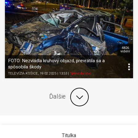
4826
videní
FOTO: Nezvládla kruhový objazd, prevrátila sa a
spôsobila škody
TELEVÍZIA KOŠICE
, 19.02.2025 | 13:53
|
Spravodajstvo
Ďalšie
Titulka