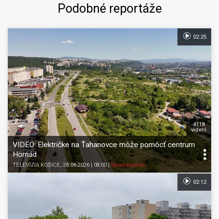
Podobné reportáže
02:25
4118
videní
VIDEO: Električke na Ťahanovce môže pomôcť centrum
Hornád
TELEVÍZIA KOŠICE
, 26.06.2026 | 08:00
|
Spravodajstvo
02:12