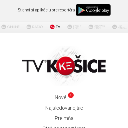
Stiahni si aplikáciu pre reportéra
1
Nové
Najsledovanejšie
Pre mňa