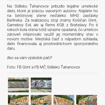
Na Sídlisku Ťahanovce pribudlo legálne umelecké
dielo, ktoré je prácou viacerých autorov. Nájdete ho
na betónovej stene neďaleko MHD zastávky
Berlínska. Za realizáciou stojí známy Košičan Grint,
Gameboy Evil, ale aj Rems KGB z Bratislavy. Po 6
rokoch bola stena totiž výrazne opadaná, čo umelcov
zároveň inšpirovalo využiť jej momentálny stav v
novom motíve. Mestská časť s nápadom súhlasila,
dielo financovala aj prostredníctvom sponzorského
daru.
Ako sa vám výsledok páči?
Foto: FB Grint a FB MČ Sídlisko Ťahanovce