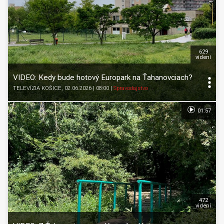
629
videní
VIDEO: Kedy bude hotový Europark na Ťahanovciach?
TELEVÍZIA KOŠICE
, 02.06.2026 | 08:00
|
Spravodajstvo
01:57
472
videní