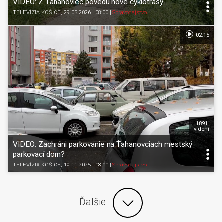
VIDEO: Z Ťahanoviec povedú nové cyklotrasy
TELEVÍZIA KOŠICE
, 29.05.2026 | 08:00
|
Spravodajstvo
02:15
1891
videní
VIDEO: Zachráni parkovanie na Ťahanovciach mestský
parkovací dom?
TELEVÍZIA KOŠICE
, 19.11.2025 | 08:00
|
Spravodajstvo
Ďalšie