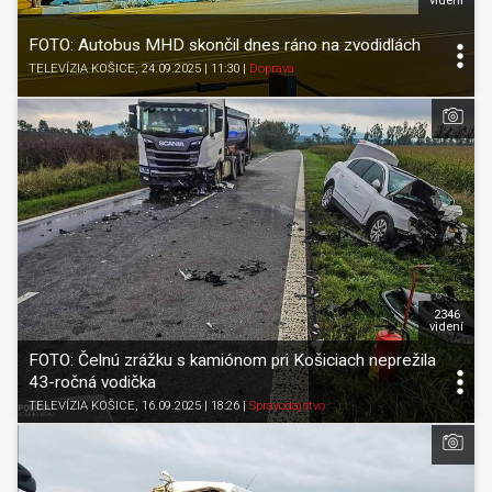
videní
FOTO: Autobus MHD skončil dnes ráno na zvodidlách
TELEVÍZIA KOŠICE
, 24.09.2025 | 11:30
|
Doprava
2346
videní
FOTO: Čelnú zrážku s kamiónom pri Košiciach neprežila
43-ročná vodička
TELEVÍZIA KOŠICE
, 16.09.2025 | 18:26
|
Spravodajstvo