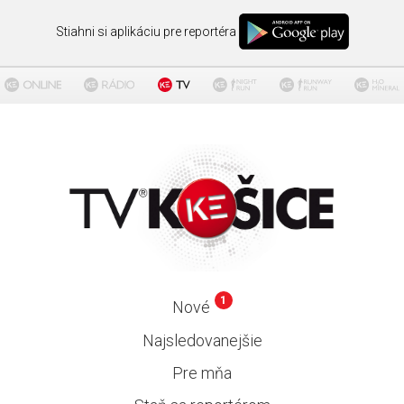
Stiahni si aplikáciu pre reportéra
1
Nové
Najsledovanejšie
Pre mňa