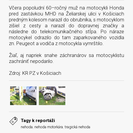
Včera popoludní 60–ročný muž na motocykli Honda
pred zastávkou MHD na Želiarskej ulici v Košiciach
predným kolesom narazil do obrubníka, s motocyklom
zišiel z cesty a narazil do dopravnej značky a
následne do telekomunikačného stĺpa. Po náraze
motocykel odrazilo do tam zaparkovaného vozidla
zn. Peugeot a vodiča z motocykla vymrštilo.
Žiaľ, aj napriek snahe záchranárov sa motocyklistu
zachrániť nepodarilo.
Zdroj: KR PZ v Košiciach
Tagy k reportáži
nehoda
,
nehoda motorkára
,
tragická nehoda