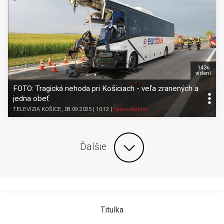
1436
videní
FOTO: Tragická nehoda pri Košiciach - veľa zranených a
jedna obeť
TELEVÍZIA KOŠICE
, 08.09.2025 | 10:12
|
Spravodajstvo
Ďalšie
Titulka