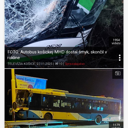
1954
videní
FOTO: Autobus košickej MHD dostal šmyk, skončil v
rokline
TELEVÍZIA KOŠICE
, 27.11.2025 | 09:10
|
Spravodajstvo
1179