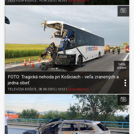
TELEVÍZIA KOŠICE
, 16.09.2025 | 18:26
|
Spravodajstvo
1436
videní
FOTO: Tragická nehoda pri Košiciach - veľa zranených a
jedna obeť
TELEVÍZIA KOŠICE
, 08.09.2025 | 10:12
|
Spravodajstvo