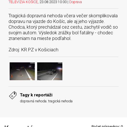
TELEVÍZIA KOŠICE
, 23.08.2023 10:00 |
Doprava
Tragická dopravná nehoda včera večer skomplikovala
dopravu na vjazde do Košíc, ale aj jeho výjazde.
Chodca, ktorý prechádzal cez cestu, zachytil vodič so
svojim autom. Výsledok zrážky bol fatálny - chodec
zraneniam na mieste podľahol.
Zdroj: KR PZ v Košiciach
Tagy k reportáži
dopravná nehoda
,
tragická nehoda
Počet príspevkov:
0