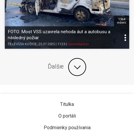
1364
videní
FOTO: Most VSS uzavrela nehoda áut a autobusu a
následný požiar
TELEVÍZIA KOŠICE
, 25.07.2025 | 11:23
|
Spravodajstvo
Ďalšie
Titulka
O portáli
Podmienky používania