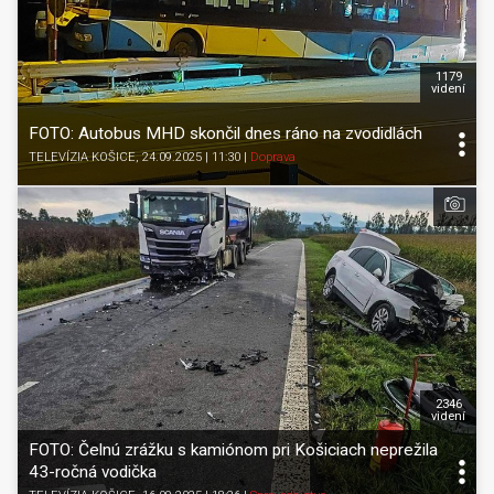
1179
videní
FOTO: Autobus MHD skončil dnes ráno na zvodidlách
TELEVÍZIA KOŠICE
, 24.09.2025 | 11:30
|
Doprava
2346
videní
FOTO: Čelnú zrážku s kamiónom pri Košiciach neprežila
43-ročná vodička