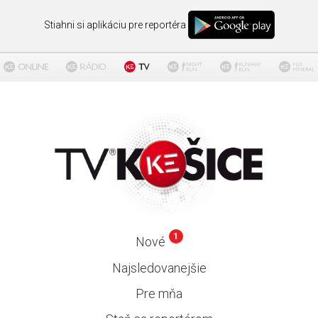
Stiahni si aplikáciu pre reportéra
1
Nové
Najsledovanejšie
Pre mňa