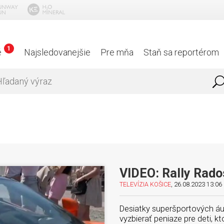
1
é
Najsledovanejšie
Pre mňa
Staň sa reportérom
VIDEO: Rally Rado
TELEVÍZIA KOŠICE
, 26.08.2023 13:06 
Desiatky superšportových áu
vyzbierať peniaze pre deti, k