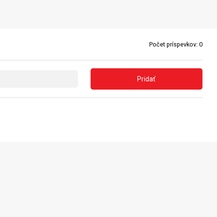
Počet príspevkov:
0
Pridať