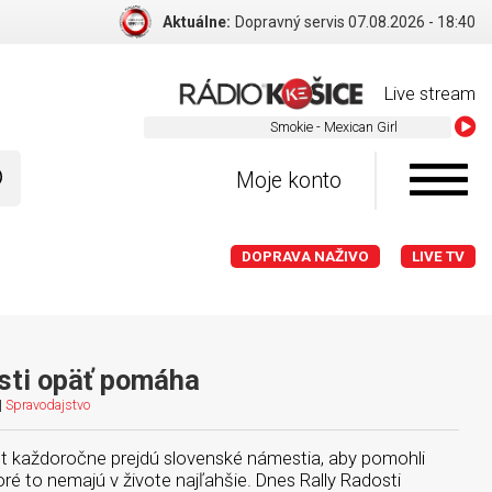
Aktuálne:
Dopravný servis 07.08.2026 - 18:40
Live stream
Smokie - Mexican Girl
Moje konto
DOPRAVA NAŽIVO
LIVE TV
sti opäť pomáha
|
Spravodajstvo
t každoročne prejdú slovenské námestia, aby pomohli
toré to nemajú v živote najľahšie. Dnes Rally Radosti