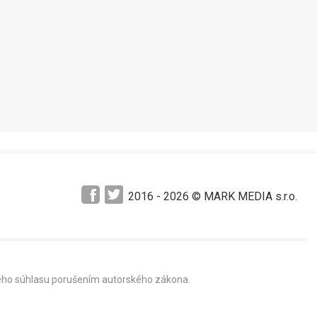
Pozrieť neskôr
2016 -
2026
© MARK MEDIA s.r.o.
mného súhlasu porušením autorského zákona.