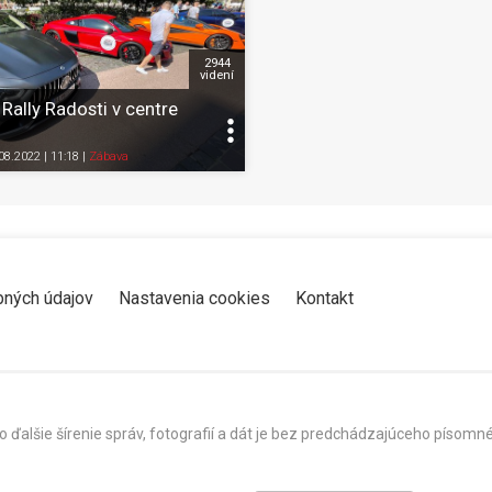
2944
videní
ally Radosti v centre
Zdieľať
K obľúbeným
Pozrieť neskôr
Zdieľať
K obľúbeným
.08.2022 | 11:18
|
Zábava
bných údajov
Nastavenia cookies
Kontakt
o ďalšie šírenie správ, fotografií a dát je bez predchádzajúceho píso