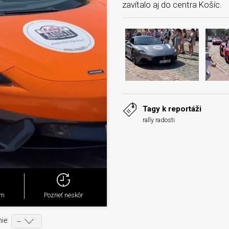
zavítalo aj do centra Košíc.
Tagy k reportáži
rally radosti
ým
Pozrieť neskôr
ie: