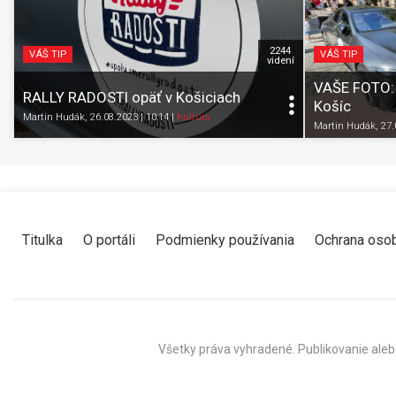
2244
VÁŠ TIP
VÁŠ TIP
videní
VAŠE FOTO: R
RALLY RADOSTI opäť v Košiciach
Košíc
Martin Hudák
, 26.08.2023 | 10:14
|
Kultúra
Martin Hudák
, 27
Titulka
O portáli
Podmienky používania
Ochrana oso
Všetky práva vyhradené. Publikovanie aleb