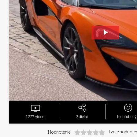
Play
Video
1227
videní
Zdieľať
K obľúben
Hodnotenie:
Tvoje hodnoten