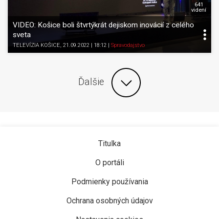
641
videní
VIDEO: Košice boli štvrtýkrát dejiskom inovácií z celého
sveta
TELEVÍZIA KOŠICE
, 21.09.2022 | 18:12
|
Spravodajstvo
Ďalšie
Titulka
O portáli
Podmienky používania
Ochrana osobných údajov