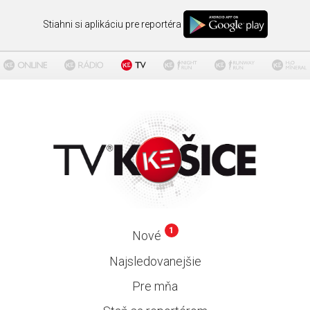
Stiahni si aplikáciu pre reportéra
1
Nové
Najsledovanejšie
Pre mňa