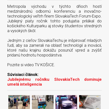
Metropola východu v týchto dňoch hostí
medzinárodnú odbornú konferenciu a inovačno-
technologický veľtrh firiem SlovakiaTech Forum-Expo.
Jubilejný piaty ročník tohto podujatia prilákal do
košického Kulturparku aj stovky študentov stredných
a vysokých škôl.
Jedným z cieľov SlovakiaTechu je inšpirovať mladých
ľudí, aby sa zamerali na oblasť technológií a inovácií,
ktoré našu krajinu dokážu posunúť vpred a zvýšiť
pridanú hodnotu hospodárstva.
Pozrite si video TV KOŠICE.
Súvisiaci článok:
Jubilejnému ročníku SlovakiaTech dominuje
umelá inteligencia