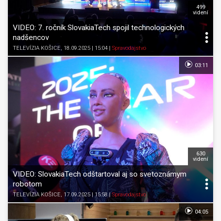
499
videní
VIDEO: 7. ročník SlovakiaTech spojil technologických
nadšencov
TELEVÍZIA KOŠICE
, 18.09.2025 | 15:04
|
Spravodajstvo
03:11
630
videní
VIDEO: SlovakiaTech odštartoval aj so svetoznámym
robotom
TELEVÍZIA KOŠICE
, 17.09.2025 | 15:58
|
Spravodajstvo
04:05