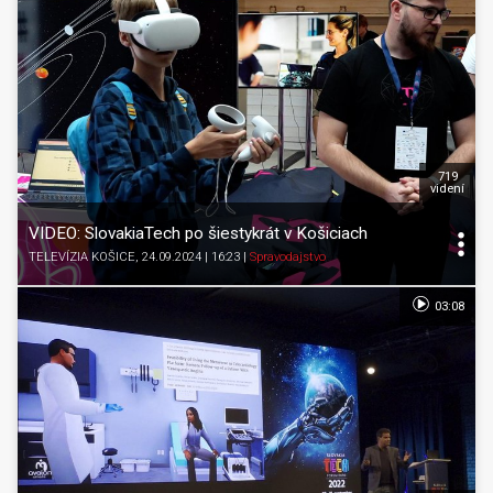
719
videní
VIDEO: SlovakiaTech po šiestykrát v Košiciach
TELEVÍZIA KOŠICE
, 24.09.2024 | 16:23
|
Spravodajstvo
03:08