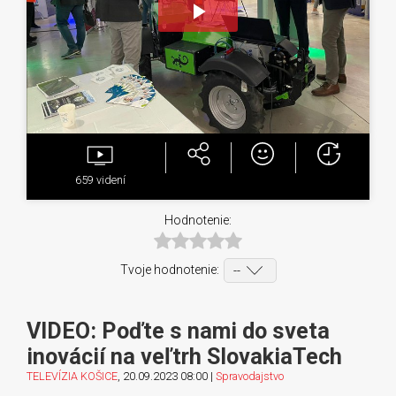
Play
Video
659
videní
Hodnotenie:
Tvoje hodnotenie:
VIDEO: Poďte s nami do sveta
inovácií na veľtrh SlovakiaTech
TELEVÍZIA KOŠICE
, 20.09.2023 08:00 |
Spravodajstvo