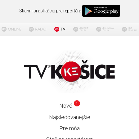
Stiahni si aplikáciu pre reportéra
1
Nové
Najsledovanejšie
Pre mňa