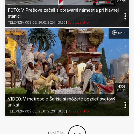
videní
FOTO: V Prešove začali s opravami námestia pri hlavnej
stanici
TELEVÍZIA KOŠICE
, 29.02.2024 | 08:30
|
Spravodajstvo
02:00
4309
videní
VIDEO: V metropole Šariša si môžete pozrieť svetový
unikát
TELEVÍZIA KOŠICE
, 20.01.2023 | 08:00
|
Spravodajstvo
Ďalšie