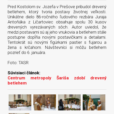
Pred Kostolom sv. Jozefa v Prešove pribudol drevený
betlehem, ktorý tvoria postavy životnej veľkosti.
Unikátne dielo 86-ročného ľudového rezbára Juraja
Antoňáka z Ličartoviec obsahuje spolu 30 kusov
drevených vyrezávaných sôch. Autor uviedol, že
medzi postavami sú aj jeho vnukovia a betlehem stále
postupne dopĺňa novými postavičkami a detailami.
Tentokrát sú novými figúrkami pastier s fujarou a
žena s krčahom. Návštevníci si môžu betlehem
pozrieť do 6. januára.
Foto: TASR
Súvisiaci článok:
Centrum metropoly Šariša zdobí drevený
betlehem