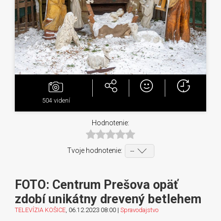
504
videní
Hodnotenie:
Tvoje hodnotenie:
FOTO: Centrum Prešova opäť
zdobí unikátny drevený betlehem
TELEVÍZIA KOŠICE
, 06.12.2023 08:00 |
Spravodajstvo