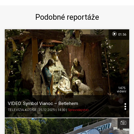
Podobné reportáže
01:56
1475
videní
VIDEO: Symbol Vianoc – Betlehem
TELEVÍZIA KOŠICE
, 25.12.2025 | 14:30
|
Spravodajstvo