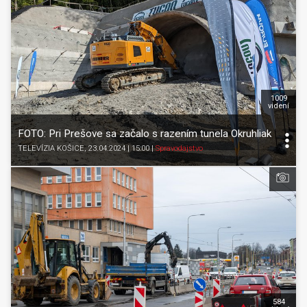
1009
videní
FOTO: Pri Prešove sa začalo s razením tunela Okruhliak
TELEVÍZIA KOŠICE
, 23.04.2024 | 15:00
|
Spravodajstvo
584