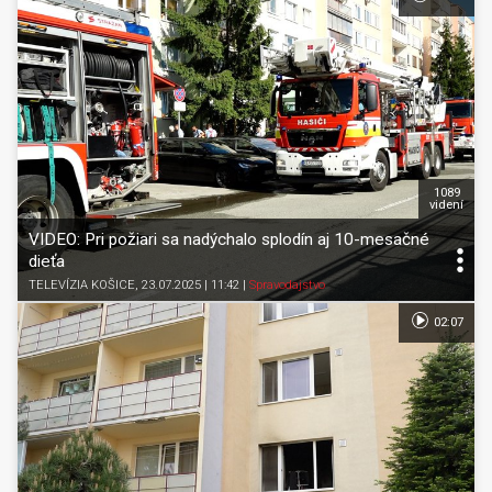
1089
videní
VIDEO: Pri požiari sa nadýchalo splodín aj 10-mesačné
dieťa
TELEVÍZIA KOŠICE
, 23.07.2025 | 11:42
|
Spravodajstvo
02:07