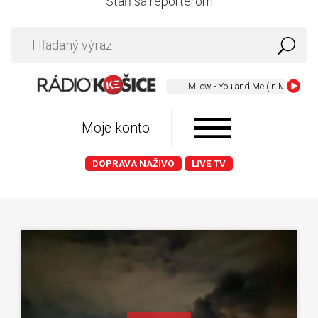
Staň sa reportérom
Milow - You and Me (In My Pocket)
Moje konto
DOPRAVA NAŽIVO
LIVE TV