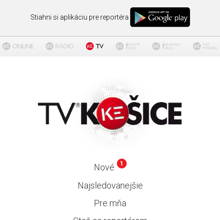
Stiahni si aplikáciu pre reportéra
1
Nové
Najsledovanejšie
Pre mňa