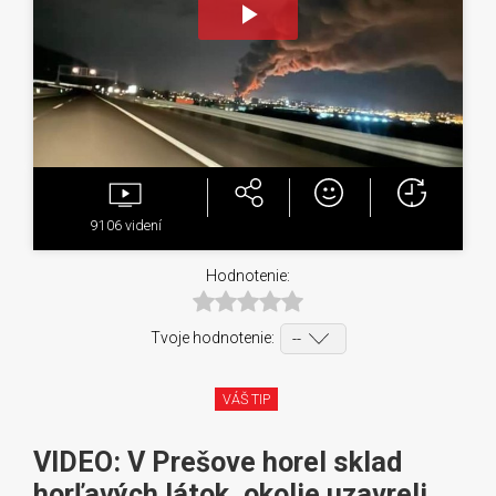
Play
Video
9106
videní
Hodnotenie:
Tvoje hodnotenie:
VÁŠ TIP
VIDEO: V Prešove horel sklad
horľavých látok, okolie uzavreli