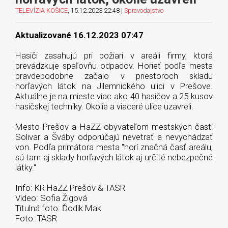
TELEVÍZIA KOŠICE
, 15.12.2023 22:48 |
Spravodajstvo
Aktualizované 16.12.2023 07:47
Hasiči zasahujú pri požiari v areáli firmy, ktorá
prevádzkuje spaľovňu odpadov. Horieť podľa mesta
pravdepodobne začalo v priestoroch skladu
horľavých látok na Jilemnického ulici v Prešove.
Aktuálne je na mieste viac ako 40 hasičov a 25 kusov
hasičskej techniky. Okolie a viaceré ulice uzavreli.
Mesto Prešov a HaZZ obyvateľom mestských častí
Solivar a Šváby odporúčajú nevetrať a nevychádzať
von. Podľa primátora mesta "horí značná časť areálu,
sú tam aj sklady horľavých látok aj určité nebezpečné
látky."
Info: KR HaZZ Prešov & TASR
Video: Sofia Žigová
Titulná foto: Ďodik Mak
Foto: TASR