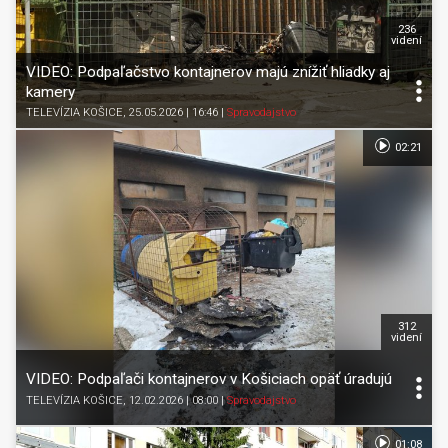
236
videní
VIDEO: Podpaľačstvo kontajnerov majú znížiť hliadky aj
kamery
TELEVÍZIA KOŠICE
, 25.05.2026 | 16:46
|
Spravodajstvo
02:21
312
videní
VIDEO: Podpaľači kontajnerov v Košiciach opäť úradujú
TELEVÍZIA KOŠICE
, 12.02.2026 | 08:00
|
Spravodajstvo
01:08