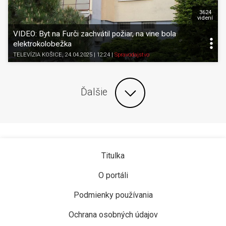
3624
videní
VIDEO: Byt na Furči zachvátil požiar, na vine bola
elektrokolobežka
TELEVÍZIA KOŠICE
, 24.04.2025 | 12:24
|
Spravodajstvo
Ďalšie
Titulka
O portáli
Podmienky používania
Ochrana osobných údajov