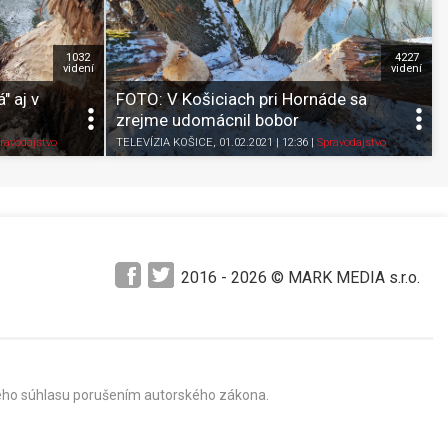
1032
4227
videní
videní
 aj v
FOTO: V Košiciach pri Hornáde sa
zrejme udomácnil bobor
Pozrieť neskôr
Zdieľať
K obľúbeným
Pozrieť neskôr
ravodajstvo
TELEVÍZIA KOŠICE
, 01.02.2021 | 12:36
|
Spravodajstvo
2016 -
2026
© MARK MEDIA s.r.o.
mného súhlasu porušením autorského zákona.