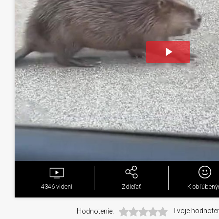
Play
Video
4346
videní
Zdieľať
K obľúben
Hodnotenie:
Tvoje hodnoten