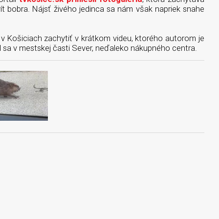
ít bobra. Nájsť živého jedinca sa nám však napriek snahe
v Košiciach zachytiť v krátkom videu, ktorého autorom je
l sa v mestskej časti Sever, neďaleko nákupného centra.