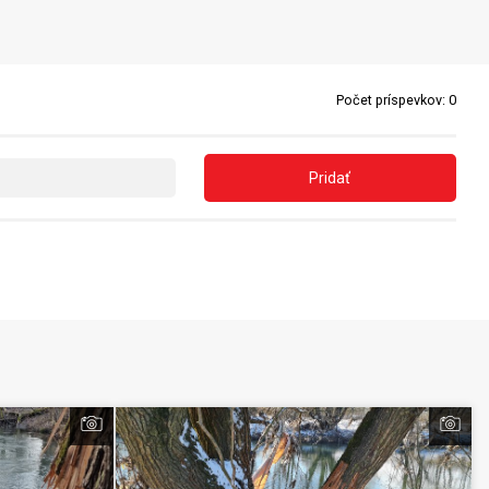
Počet príspevkov:
0
Pridať