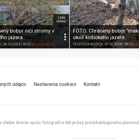
1246
videní
ený bobor ničí stromy v
FOTO: Chránený bobor "maká"
ého jazera
okolí košického jazera
Zdieľať
K obľúbeným
Pozrieť neskôr
Zdieľať
K obľúbeným
E
, 28.10.2024 | 18:02
|
Spravodajstvo
TELEVÍZIA KOŠICE
, 07.02.2024 | 09:20
|
Sp
bných údajov
Nastavenia cookies
Kontakt
o ďalšie šírenie správ, fotografií a dát je bez predchádzajúceho píso