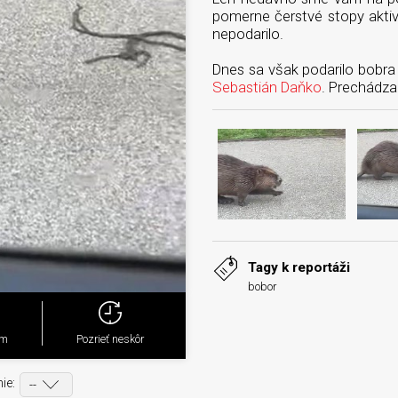
pomerne čerstvé stopy aktiv
nepodarilo.
Dnes sa však podarilo bobra 
Sebastián Daňko
. Prechádza
Tagy k reportáži
bobor
ým
Pozrieť neskôr
ie: