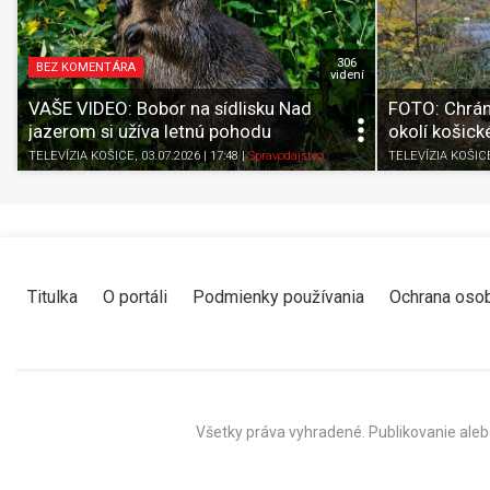
306
BEZ KOMENTÁRA
videní
VAŠE VIDEO: Bobor na sídlisku Nad
FOTO: Chrán
jazerom si užíva letnú pohodu
okolí košick
TELEVÍZIA KOŠICE
, 03.07.2026 | 17:48
|
Spravodajstvo
TELEVÍZIA KOŠIC
Titulka
O portáli
Podmienky používania
Ochrana oso
Všetky práva vyhradené. Publikovanie aleb