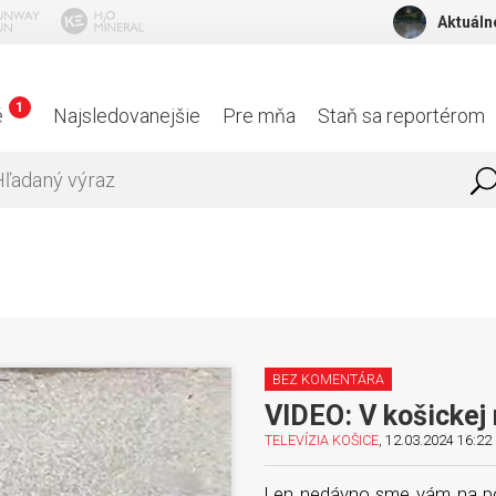
Aktuáln
1
é
Najsledovanejšie
Pre mňa
Staň sa reportérom
BEZ KOMENTÁRA
VIDEO: V košickej
TELEVÍZIA KOŠICE
, 12.03.2024 16:22 
Len nedávno sme vám na po