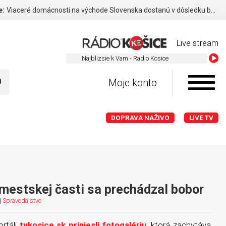
e:
Viaceré domácnosti na východe Slovenska dostanú v dôsledku búrok finančné odškodnenie
Live stream
Najblizs
Moje konto
DOPRAVA NAŽIVO
LIVE TV
 mestskej časti sa prechádzal bobor
|
Spravodajstvo
rtáli
tvkosice.sk priniesli fotogalériu
, ktorá zachytáva