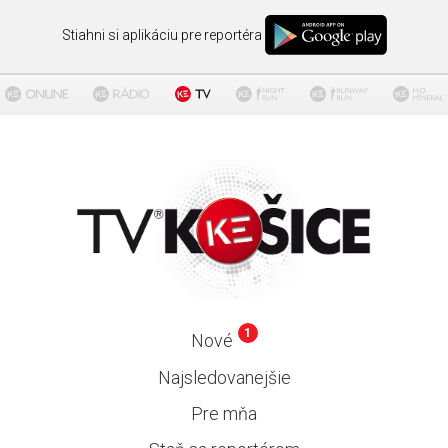
Stiahni si aplikáciu pre reportéra
1
Nové
Najsledovanejšie
Pre mňa