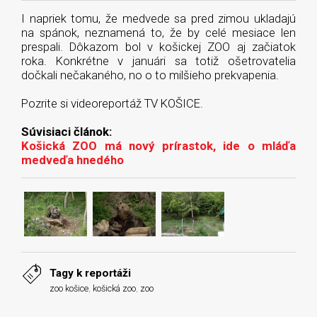
I napriek tomu, že medvede sa pred zimou ukladajú
na spánok, neznamená to, že by celé mesiace len
prespali. Dôkazom bol v košickej ZOO aj začiatok
roka. Konkrétne v januári sa totiž ošetrovatelia
dočkali nečakaného, no o to milšieho prekvapenia.
Pozrite si videoreportáž TV KOŠICE.
Súvisiaci článok:
Košická ZOO má nový prírastok, ide o mláďa
medveďa hnedého
Tagy k reportáži
zoo košice
,
košická zoo
,
zoo