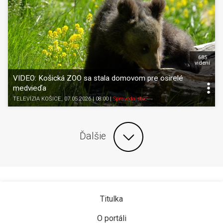
685
videní
VIDEO: Košická ZOO sa stala domovom pre osirelé
medvieďa
TELEVÍZIA KOŠICE
, 07.05.2026 | 08:00
|
Spravodajstvo
Ďalšie
Titulka
O portáli