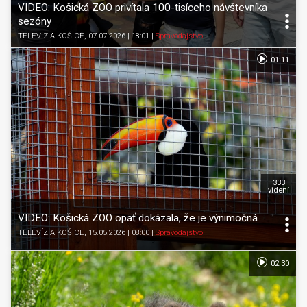
VIDEO: Košická ZOO privítala 100-tisíceho návštevníka
sezóny
TELEVÍZIA KOŠICE
, 07.07.2026 | 18:01
|
Spravodajstvo
01:11
333
videní
VIDEO: Košická ZOO opäť dokázala, že je výnimočná
TELEVÍZIA KOŠICE
, 15.05.2026 | 08:00
|
Spravodajstvo
02:30