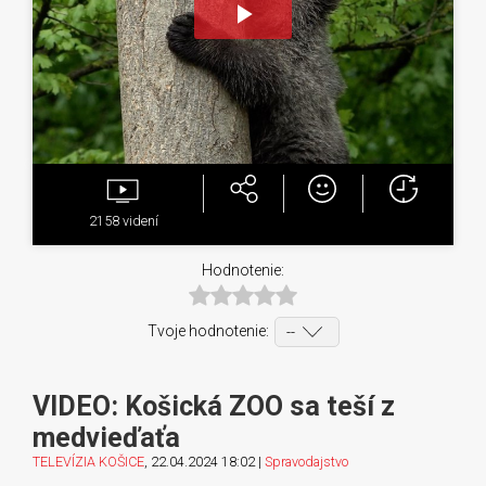
Play
Video
2158
videní
Hodnotenie:
Tvoje hodnotenie:
VIDEO: Košická ZOO sa teší z
medvieďaťa
TELEVÍZIA KOŠICE
, 22.04.2024 18:02 |
Spravodajstvo