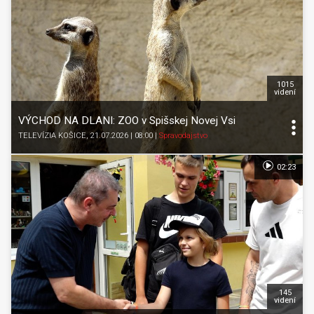
1015
videní
VÝCHOD NA DLANI: ZOO v Spišskej Novej Vsi
TELEVÍZIA KOŠICE
, 21.07.2026 | 08:00
|
Spravodajstvo
02:23
145
videní