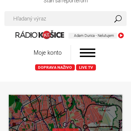
Staň sa reportérom
Adam Durica - Nelutujem
Moje konto
DOPRAVA NAŽIVO
LIVE TV