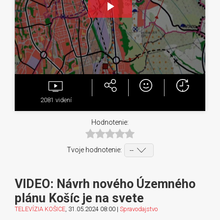
Play
Video
2081
videní
Hodnotenie:
Tvoje hodnotenie:
VIDEO: Návrh nového Územného
plánu Košíc je na svete
TELEVÍZIA KOŠICE
, 31.05.2024 08:00 |
Spravodajstvo