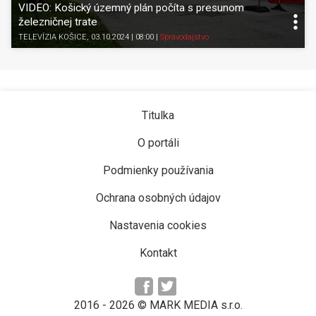
VIDEO: Košický územný plán počíta s presunom
železničnej trate
TELEVÍZIA KOŠICE
, 03.10.2024 | 08:00
|
Spravodajstvo
Titulka
O portáli
Podmienky používania
Ochrana osobných údajov
Nastavenia cookies
Kontakt
2016 -
2026
© MARK MEDIA s.r.o.