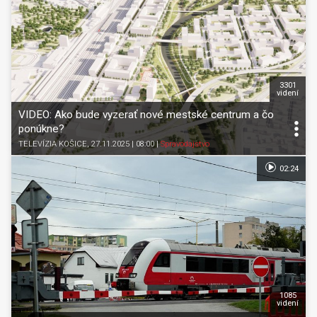
3301
videní
VIDEO: Ako bude vyzerať nové mestské centrum a čo
ponúkne?
TELEVÍZIA KOŠICE
, 27.11.2025 | 08:00
|
Spravodajstvo
02:24
1085
videní