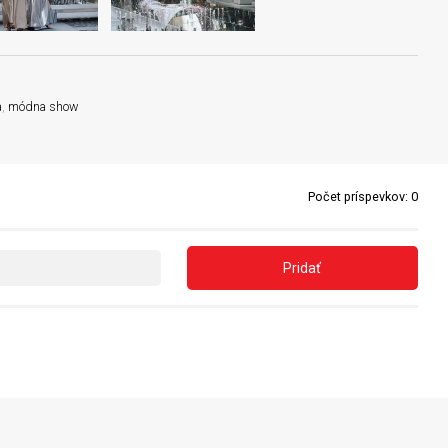
a
,
módna show
Počet príspevkov:
0
Pridať