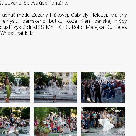
nštruovanej Spievajúcej fontáne.
hliadnuť módu Zuzany Hákovej, Gabriely Holczer, Martiny
riemyslu, dámskeho butiku Koza Klan, pánskej módy
jatí vystúpili KISS MY EX, DJ Robo Matejka, DJ Pepo,
 Whos´that kidz.