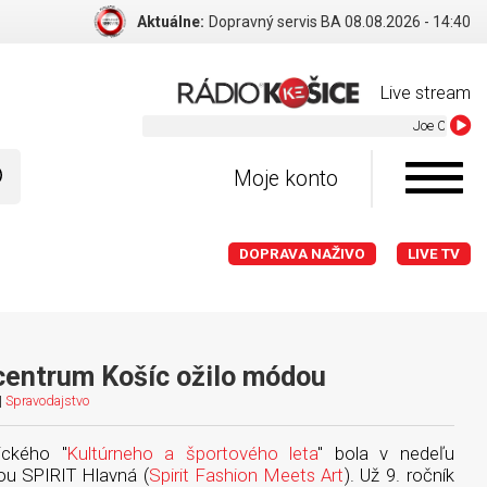
Aktuálne:
Dopravný servis BA 08.08.2026 - 14:40
Live stream
Joe Cocker - Summer i
Moje konto
DOPRAVA NAŽIVO
LIVE TV
centrum Košíc ožilo módou
|
Spravodajstvo
ického "
Kultúrneho a športového leta
" bola v nedeľu
ou SPIRIT Hlavná (
Spirit Fashion Meets Art
). Už 9. ročník