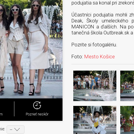
podujatia sa konal pri zreko
Účastníci podujatia mohli z
Deak, Školy umeleckého p
MANICON a ďalších. Na podu
tanečná škola Outbreak.sk a
Pozrite si fotogalériu.
Foto:
Mesto Košice
ým
Pozrieť neskôr
ie: