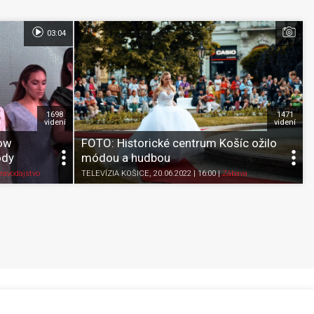
03:04
1698
1471
videní
videní
how
FOTO: Historické centrum Košíc ožilo
ódy
módou a hudbou
Pozrieť neskôr
Zdieľať
K obľúbeným
Pozrieť neskôr
ravodajstvo
TELEVÍZIA KOŠICE
, 20.06.2022 | 16:00
|
Zábava