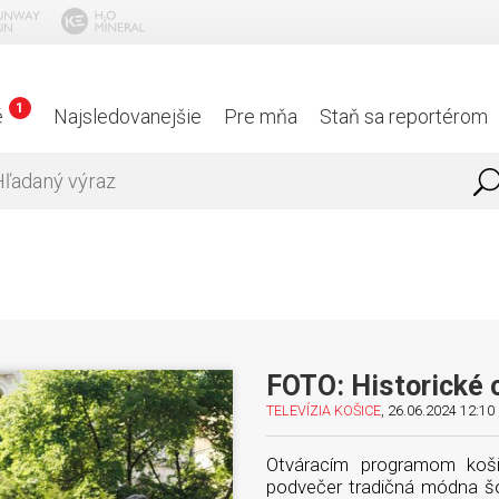
1
é
Najsledovanejšie
Pre mňa
Staň sa reportérom
FOTO: Historické 
TELEVÍZIA KOŠICE
, 26.06.2024 12:10 
Otváracím programom koš
podvečer tradičná módna š