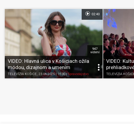
02:40
947
videní
VIDEO: Hlavná ulica v Košiciach ožila
VIDEO: Kultu
módou, dizajnom a umením
prehliadkov
TELEVÍZIA KOŠICE
, 23.06.2025 | 16:30
|
Spravodajstvo
TELEVÍZIA KOŠIC