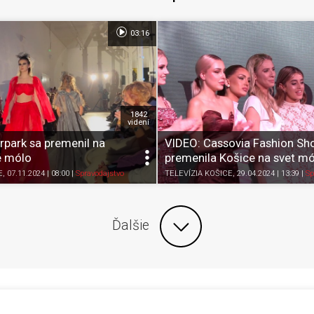
03:16
1842
videní
rpark sa premenil na
VIDEO: Cassovia Fashion S
é mólo
premenila Košice na svet m
Zdieľať
K obľúbeným
Pozrieť neskôr
Zdieľať
K obľúbeným
E
, 07.11.2024 | 08:00
|
Spravodajstvo
TELEVÍZIA KOŠICE
, 29.04.2024 | 13:39
|
Sp
Ďalšie