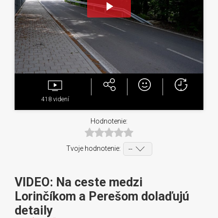
Play
Video
418
videní
Hodnotenie:
Tvoje hodnotenie:
VIDEO: Na ceste medzi
Lorinčíkom a Perešom dolaďujú
detaily