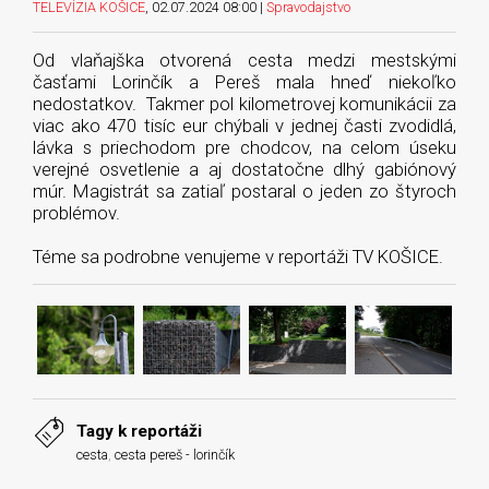
TELEVÍZIA KOŠICE
, 02.07.2024 08:00 |
Spravodajstvo
Od vlaňajška otvorená cesta medzi mestskými
časťami Lorinčík a Pereš mala hneď niekoľko
nedostatkov. Takmer pol kilometrovej komunikácii za
viac ako 470 tisíc eur chýbali v jednej časti zvodidlá,
lávka s priechodom pre chodcov, na celom úseku
verejné osvetlenie a aj dostatočne dlhý gabiónový
múr. Magistrát sa zatiaľ postaral o jeden zo štyroch
problémov.
Téme sa podrobne venujeme v reportáži TV KOŠICE.
Tagy k reportáži
cesta
,
cesta pereš - lorinčík