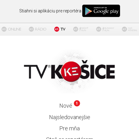
Stiahni si aplikáciu pre reportéra
1
Nové
Najsledovanejšie
Pre mňa