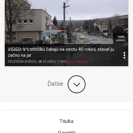
1685
videní
VIDEO: V Lorinčíku čakajú na cestu 40 rokov, stavať ju
začnú na jar
TELEVÍZIA KOŠICE
, 08.12.2020 | 17:43
|
Spravodajstvo
Ďalšie
Titulka
O portáli