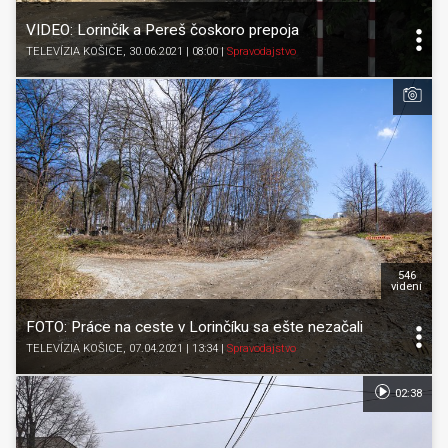
VIDEO: Lorinčík a Pereš čoskoro prepoja
TELEVÍZIA KOŠICE
, 30.06.2021 | 08:00
|
Spravodajstvo
546
videní
FOTO: Práce na ceste v Lorinčíku sa ešte nezačali
TELEVÍZIA KOŠICE
, 07.04.2021 | 13:34
|
Spravodajstvo
02:38