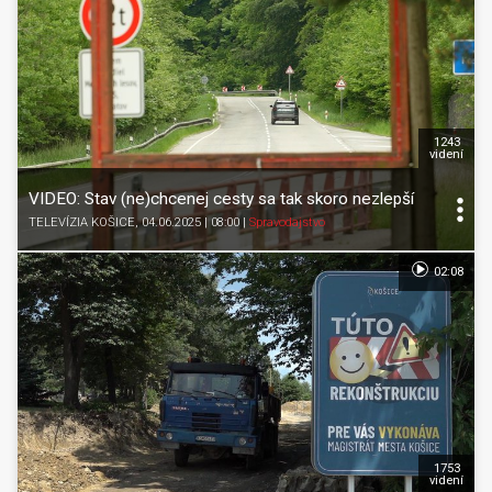
1243
videní
VIDEO: Stav (ne)chcenej cesty sa tak skoro nezlepší
TELEVÍZIA KOŠICE
, 04.06.2025 | 08:00
|
Spravodajstvo
02:08
1753
videní