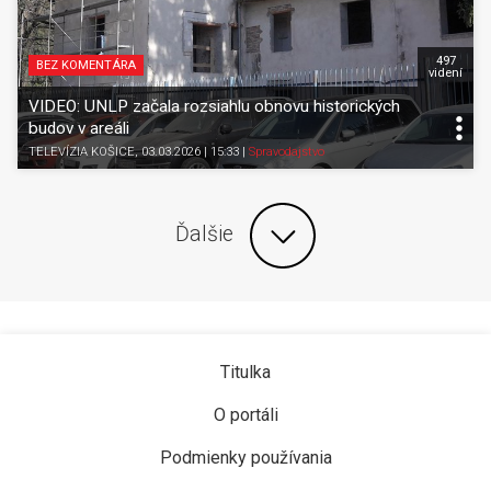
497
BEZ KOMENTÁRA
videní
VIDEO: UNLP začala rozsiahlu obnovu historických
budov v areáli
TELEVÍZIA KOŠICE
, 03.03.2026 | 15:33
|
Spravodajstvo
Ďalšie
Titulka
O portáli
Podmienky používania