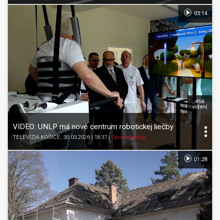
03:14
466
videní
VIDEO: UNLP má nové centrum robotickej liečby
TELEVÍZIA KOŠICE
, 30.03.2026 | 18:37
|
Spravodajstvo
01:28