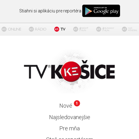
Stiahni si aplikáciu pre reportéra
1
Nové
Najsledovanejšie
Pre mňa