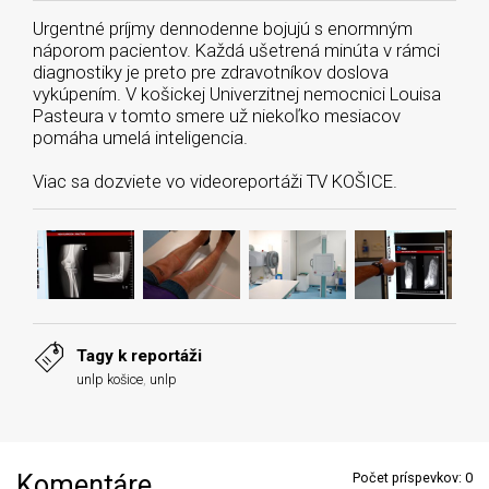
Urgentné príjmy dennodenne bojujú s enormným
náporom pacientov. Každá ušetrená minúta v rámci
diagnostiky je preto pre zdravotníkov doslova
vykúpením. V košickej Univerzitnej nemocnici Louisa
Pasteura v tomto smere už niekoľko mesiacov
pomáha umelá inteligencia.
Viac sa dozviete vo videoreportáži TV KOŠICE.
Tagy k reportáži
unlp košice
,
unlp
Komentáre
Počet príspevkov:
0