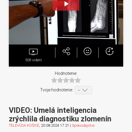
Play
Video
509
videní
Hodnotenie:
Tvoje hodnotenie:
VIDEO: Umelá inteligencia
zrýchlila diagnostiku zlomenín
TELEVÍZIA KOŠICE
, 20.08.2024 17:21 |
Spravodajstvo