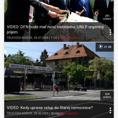
291
videní
VIDEO: DFN bude mať novú nadstavbu, UNLP urgentný
príjem
TELEVÍZIA KOŠICE
, 29.07.2026 | 17:22
|
Spravodajstvo
01:48
924
videní
VIDEO: Kedy upravia vstup do Starej nemocnice?
TELEVÍZIA KOŠICE
, 28.05.2026 | 18:15
|
Spravodajstvo