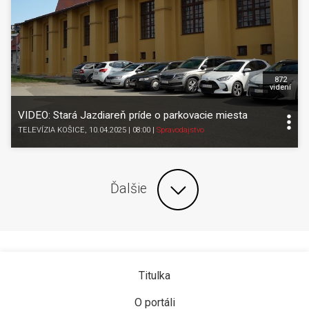
872
videní
VIDEO: Stará Jazdiareň príde o parkovacie miesta
TELEVÍZIA KOŠICE
, 10.04.2025 | 08:00
|
Spravodajstvo
Ďalšie
Titulka
O portáli