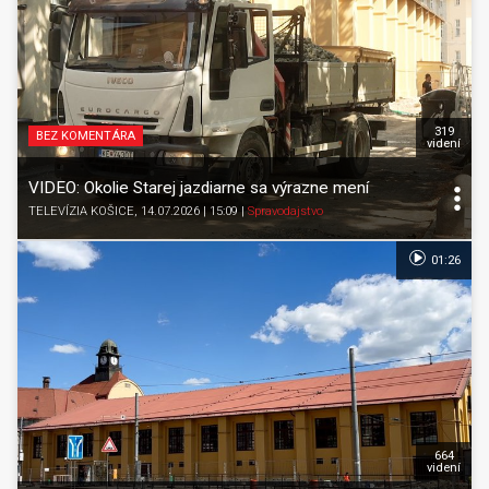
319
BEZ KOMENTÁRA
videní
VIDEO: Okolie Starej jazdiarne sa výrazne mení
TELEVÍZIA KOŠICE
, 14.07.2026 | 15:09
|
Spravodajstvo
01:26
664
videní