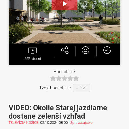
Play
Video
657
videní
Hodnotenie:
Tvoje hodnotenie:
VIDEO: Okolie Starej jazdiarne
dostane zelenší vzhľad
TELEVÍZIA KOŠICE
, 02.10.2024 08:00 |
Spravodajstvo