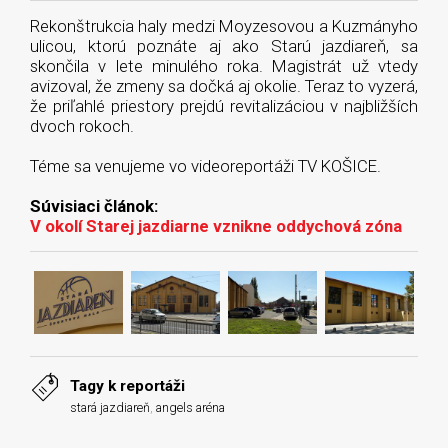
Rekonštrukcia haly medzi Moyzesovou a Kuzmányho
ulicou, ktorú poznáte aj ako Starú jazdiareň, sa
skončila v lete minulého roka. Magistrát už vtedy
avizoval, že zmeny sa dočká aj okolie. Teraz to vyzerá,
že priľahlé priestory prejdú revitalizáciou v najbližších
dvoch rokoch.
Téme sa venujeme vo videoreportáži TV KOŠICE.
Súvisiaci článok:
V okolí Starej jazdiarne vznikne oddychová zóna
Tagy k reportáži
stará jazdiareň
,
angels aréna