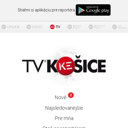
Stiahni si aplikáciu pre reportéra
2
Nové
Najsledovanejšie
Pre mňa