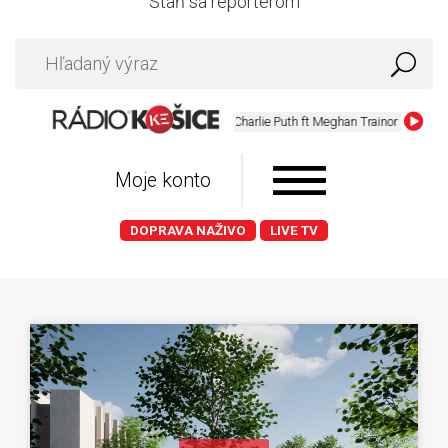
Staň sa reportérom
Charlie Puth ft Meghan Trainor - Marvin Gay
Moje konto
DOPRAVA NAŽIVO
LIVE TV