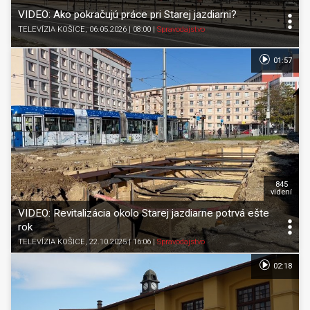
VIDEO: Ako pokračujú práce pri Starej jazdiarni?
TELEVÍZIA KOŠICE
, 06.05.2026 | 08:00
|
Spravodajstvo
01:57
845
videní
VIDEO: Revitalizácia okolo Starej jazdiarne potrvá ešte
rok
TELEVÍZIA KOŠICE
, 22.10.2025 | 16:06
|
Spravodajstvo
02:18