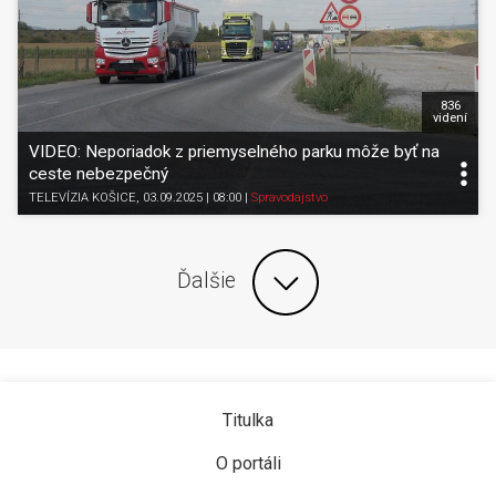
836
videní
VIDEO: Neporiadok z priemyselného parku môže byť na
ceste nebezpečný
TELEVÍZIA KOŠICE
, 03.09.2025 | 08:00
|
Spravodajstvo
Ďalšie
Titulka
O portáli