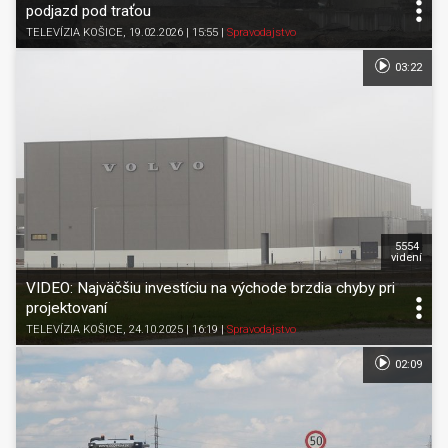
podjazd pod traťou
TELEVÍZIA KOŠICE
, 19.02.2026 | 15:55
|
Spravodajstvo
03:22
5554
videní
VIDEO: Najväčšiu investíciu na východe brzdia chyby pri
projektovaní
TELEVÍZIA KOŠICE
, 24.10.2025 | 16:19
|
Spravodajstvo
02:09