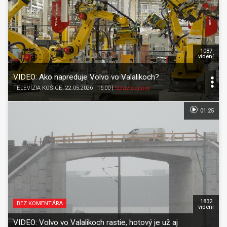
1087
videní
VIDEO: Ako napreduje Volvo vo Valalikoch?
TELEVÍZIA KOŠICE
, 22.05.2026 | 16:00
|
Spravodajstvo
01:25
1832
BEZ KOMENTÁRA
videní
VIDEO: Volvo vo Valalikoch rastie, hotový je už aj