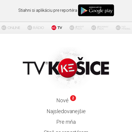
Stiahni si aplikáciu pre reportéra
2
Nové
Najsledovanejšie
Pre mňa