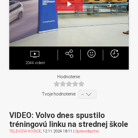
Play
Video
2044
videní
Hodnotenie:
Tvoje hodnotenie:
VIDEO: Volvo dnes spustilo
tréningovú linku na strednej škole
TELEVÍZIA KOŠICE
, 12.11.2024 18:11 |
Spravodajstvo