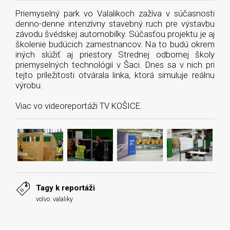
Priemyselný park vo Valalikoch zažíva v súčasnosti
denno-denne intenzívny stavebný ruch pre výstavbu
závodu švédskej automobilky. Súčasťou projektu je aj
školenie budúcich zamestnancov. Na to budú okrem
iných slúžiť aj priestory Strednej odbornej školy
priemyselných technológií v Šaci. Dnes sa v nich pri
tejto príležitosti otvárala linka, ktorá simuluje reálnu
výrobu.
Viac vo videoreportáži TV KOŠICE.
Tagy k reportáži
volvo
,
valaliky