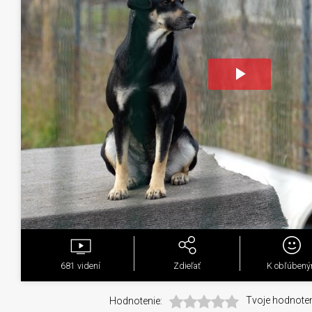
Play
Video
681
videní
Zdieľať
K obľúben
Hodnotenie:
Tvoje hodnoten