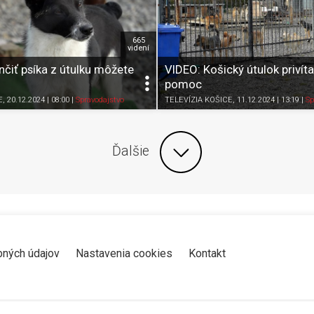
665
videní
čiť psíka z útulku môžete
VIDEO: Košický útulok privít
pomoc
Zdieľať
K obľúbeným
Pozrieť neskôr
Zdieľať
K obľúbeným
E
, 20.12.2024 | 08:00
|
Spravodajstvo
TELEVÍZIA KOŠICE
, 11.12.2024 | 13:19
|
Sp
Ďalšie
bných údajov
Nastavenia cookies
Kontakt