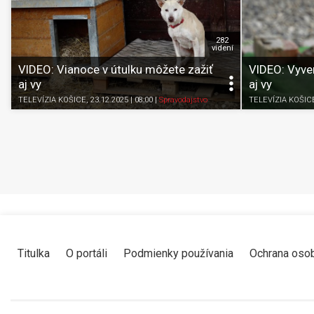
282
videní
VIDEO: Vianoce v útulku môžete zažiť
VIDEO: Vyven
aj vy
aj vy
TELEVÍZIA KOŠICE
, 23.12.2025 | 08:00
|
Spravodajstvo
TELEVÍZIA KOŠIC
Titulka
O portáli
Podmienky používania
Ochrana oso