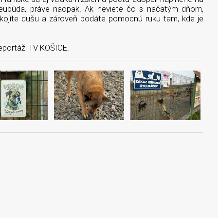
eubúda, práve naopak. Ak neviete čo s načatým dňom,
kojíte dušu a zároveň podáte pomocnú ruku tam, kde je
eportáži TV KOŠICE.