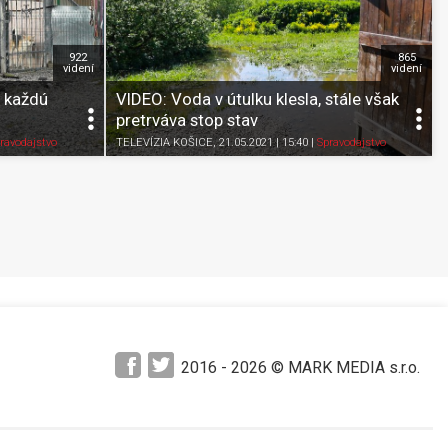
922
865
videní
videní
a každú
VIDEO: Voda v útulku klesla, stále však
pretrváva stop stav
Pozrieť neskôr
Zdieľať
K obľúbeným
Pozrieť neskôr
ravodajstvo
TELEVÍZIA KOŠICE
, 21.05.2021 | 15:40
|
Spravodajstvo
2016 -
2026
© MARK MEDIA s.r.o.