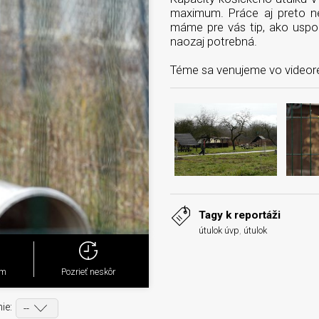
maximum. Práce aj preto n
máme pre vás tip, ako uspo
naozaj potrebná.
Téme sa venujeme vo videor
Tagy k reportáži
útulok úvp
,
útulok
ým
Pozrieť neskôr
ie: