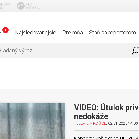
1
é
Najsledovanejšie
Pre mňa
Staň sa reportérom
VIDEO: Útulok priv
nedokáže
TELEVÍZIA KOŠICE
, 02.01.2025 14:00 
Kapacity košického útulku v