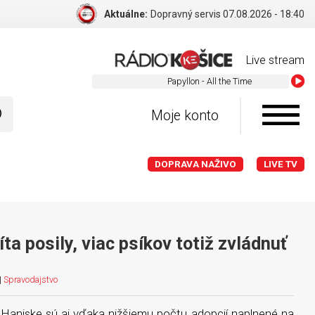
Aktuálne:
Dopravný servis BA 07.08.2026 - 18:40
Live stream
Papyllon - All the Time
Moje konto
DOPRAVA NAŽIVO
LIVE TV
íta posily, viac psíkov totiž zvládnuť
|
Spravodajstvo
 Haniske sú aj vďaka nižšiemu počtu adopcií naplnené na