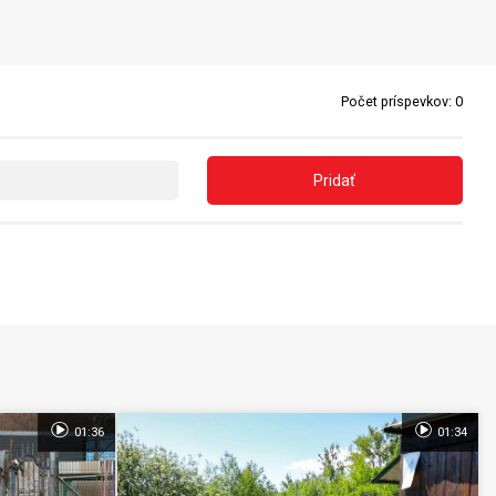
Počet príspevkov:
0
Pridať
01:36
01:34