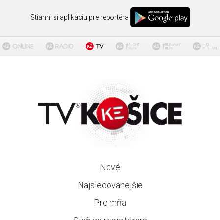
Stiahni si aplikáciu pre reportéra
Nové
Najsledovanejšie
Pre mňa