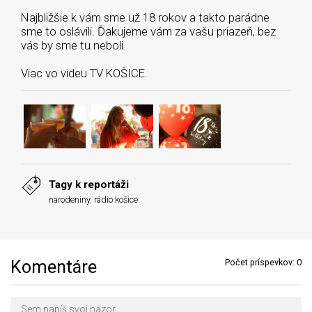
Najbližšie k vám sme už 18 rokov a takto parádne
sme to oslávili. Ďakujeme vám za vašu priazeň, bez
vás by sme tu neboli.
Viac vo videu TV KOŠICE.
Tagy k reportáži
narodeniny
,
rádio košice
Komentáre
Počet príspevkov:
0