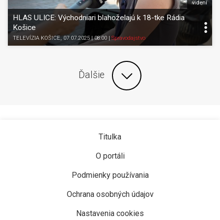
videní
HLAS ULICE: Východniari blahoželajú k 18-tke Rádia
Košice
TELEVÍZIA KOŠICE
, 07.07.2025 | 08:00
|
Spravodajstvo
Ďalšie
Titulka
O portáli
Podmienky používania
Ochrana osobných údajov
Nastavenia cookies