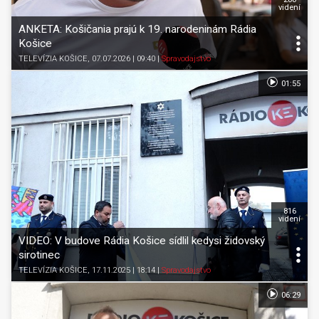
videní
ANKETA: Košičania prajú k 19. narodeninám Rádia
Košice
TELEVÍZIA KOŠICE
, 07.07.2026 | 09:40
|
Spravodajstvo
01:55
816
videní
VIDEO: V budove Rádia Košice sídlil kedysi židovský
sirotinec
TELEVÍZIA KOŠICE
, 17.11.2025 | 18:14
|
Spravodajstvo
06:29