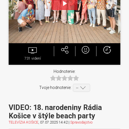
Play
Video
731
videní
Hodnotenie:
Tvoje hodnotenie:
VIDEO: 18. narodeniny Rádia
Košice v štýle beach party
TELEVÍZIA KOŠICE
, 07.07.2025 14:42 |
Spravodajstvo