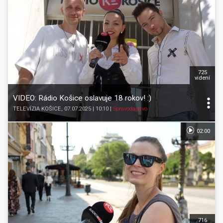
725
videní
VIDEO: Rádio Košice oslavuje 18 rokov! :)
TELEVÍZIA KOŠICE
, 07.07.2025 | 10:10
|
Spravodajstvo
02:00
716