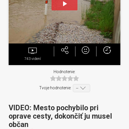
Play
Video
743
videní
Hodnotenie:
Tvoje hodnotenie:
VIDEO: Mesto pochybilo pri
oprave cesty, dokončiť ju musel
občan