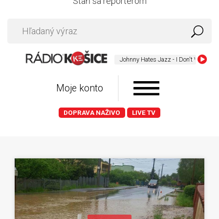
Staň sa reportérom
Johnny Hates Jazz - I Don't Want to Be a 
Moje konto
DOPRAVA NAŽIVO
LIVE TV