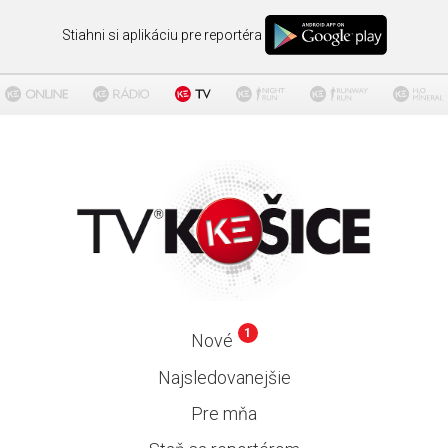
Stiahni si aplikáciu pre reportéra
1
Nové
Najsledovanejšie
Pre mňa