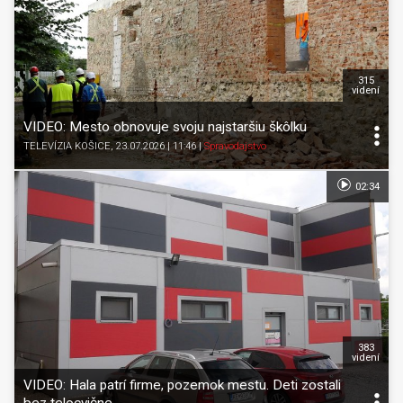
315
videní
VIDEO: Mesto obnovuje svoju najstaršiu škôlku
TELEVÍZIA KOŠICE
, 23.07.2026 | 11:46
|
Spravodajstvo
02:34
383
videní
VIDEO: Hala patrí firme, pozemok mestu. Deti zostali