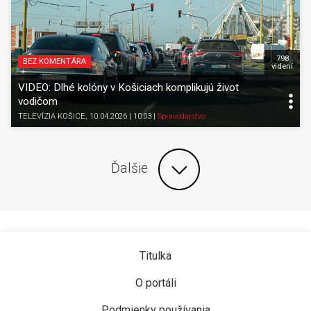
798
BEZ KOMENTÁRA
videní
VIDEO: Dlhé kolóny v Košiciach komplikujú život
vodičom
TELEVÍZIA KOŠICE
, 10.04.2026 | 10:03
|
Spravodajstvo
Ďalšie
Titulka
O portáli
Podmienky používania