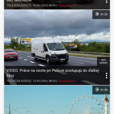
bez telocvične
TELEVÍZIA KOŠICE
, 16.06.2026 | 08:00
|
Spravodajstvo
01:26
631
videní
VIDEO: Práce na ceste pri Poľove postupujú do ďalšej
fázy
TELEVÍZIA KOŠICE
, 13.05.2026 | 08:00
|
Spravodajstvo
01:39