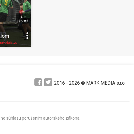
463
videní
alom
Pozrieť neskôr
Zdieľať
K obľúbeným
Pozrieť neskôr
ravodajstvo
2016 -
2026
© MARK MEDIA s.r.o.
mného súhlasu porušením autorského zákona.