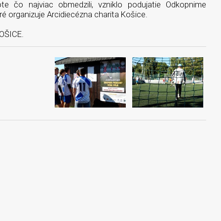
te čo najviac obmedzili, vzniklo podujatie Odkopnime
oré organizuje Arcidiecézna charita Košice.
KOŠICE.