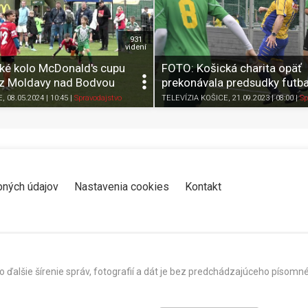
931
videní
ské kolo McDonald's cupu
FOTO: Košická charita opäť
i z Moldavy nad Bodvou
prekonávala predsudky futb
Zdieľať
K obľúbeným
Pozrieť neskôr
Zdieľať
K obľúbeným
E
, 08.05.2024 | 10:45
|
Spravodajstvo
TELEVÍZIA KOŠICE
, 21.09.2023 | 08:00
|
Sp
bných údajov
Nastavenia cookies
Kontakt
o ďalšie šírenie správ, fotografií a dát je bez predchádzajúceho píso