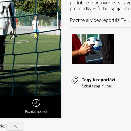
podobné nastavenie v živo
predsudky – futbal spája, kt
Pozrite si videoreportáž TV 
Tagy k reportáži
futbal spája
,
futbal
ým
Pozrieť neskôr
ie: