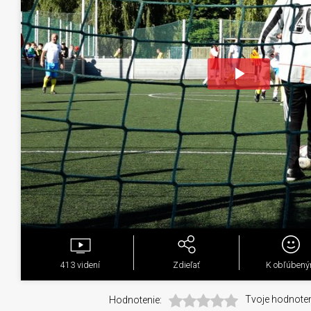
Play
Video
413
videní
Zdieľať
K obľúben
Hodnotenie:
Tvoje hodnoten