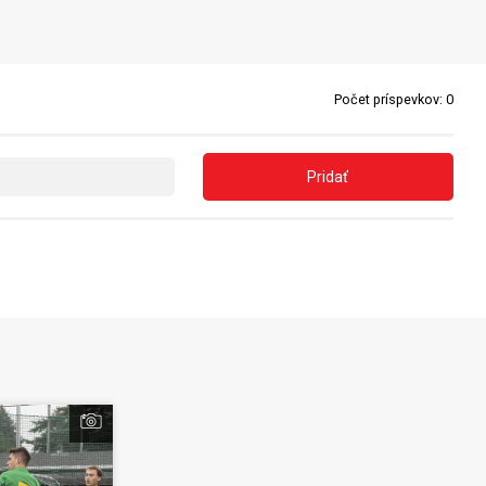
Počet príspevkov:
0
Pridať