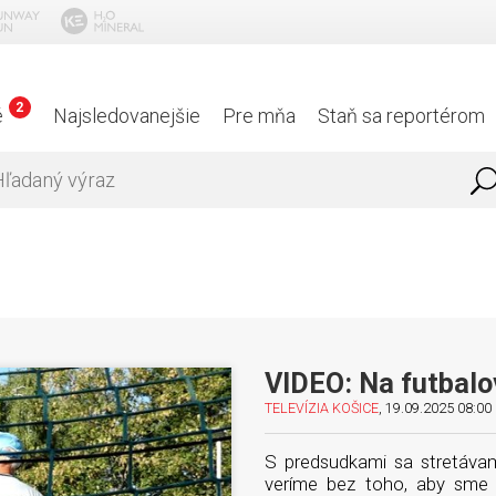
Aktuáln
2
é
Najsledovanejšie
Pre mňa
Staň sa reportérom
VIDEO: Na futbalo
TELEVÍZIA KOŠICE
, 19.09.2025 08:00 
S predsudkami sa stretávam
veríme bez toho, aby sme s