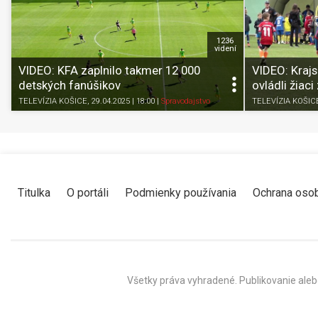
1236
videní
VIDEO: KFA zaplnilo takmer 12 000
VIDEO: Kraj
detských fanúšikov
ovládli žiac
TELEVÍZIA KOŠICE
, 29.04.2025 | 18:00
|
Spravodajstvo
TELEVÍZIA KOŠIC
Titulka
O portáli
Podmienky používania
Ochrana oso
Všetky práva vyhradené. Publikovanie aleb