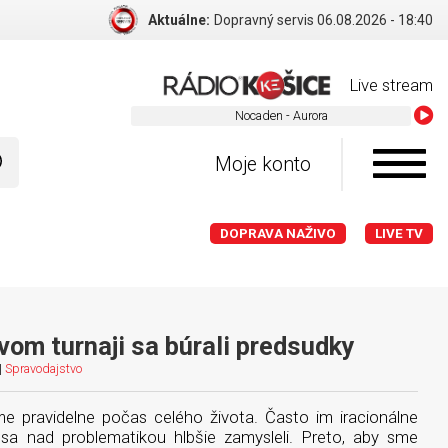
e:
Vojna na Ukrajine: Po prudkom ruskom zásahu na Kyjev nasledovala ďalšia vlna útokov
Live stream
Nocaden - Aurora
Moje konto
DOPRAVA NAŽIVO
LIVE TV
vom turnaji sa búrali predsudky
|
Spravodajstvo
e pravidelne počas celého života. Často im iracionálne
a nad problematikou hlbšie zamysleli. Preto, aby sme