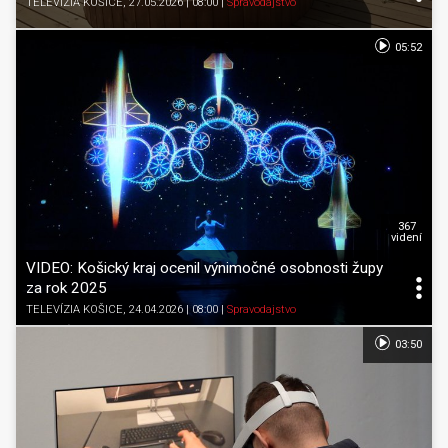
TELEVÍZIA KOŠICE
, 27.05.2026 | 08:00
|
Spravodajstvo
05:52
367
videní
VIDEO: Košický kraj ocenil výnimočné osobnosti župy
za rok 2025
TELEVÍZIA KOŠICE
, 24.04.2026 | 08:00
|
Spravodajstvo
03:50