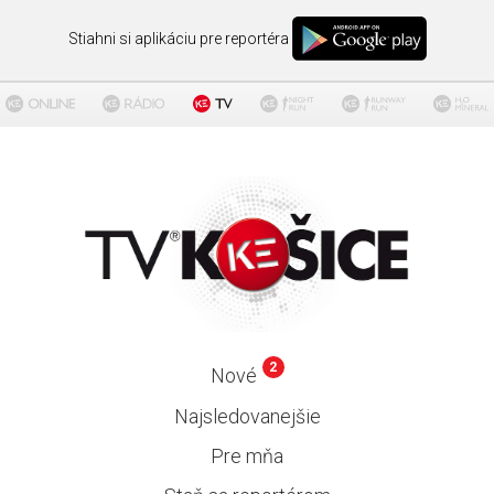
Stiahni si aplikáciu pre reportéra
2
Nové
Najsledovanejšie
Pre mňa