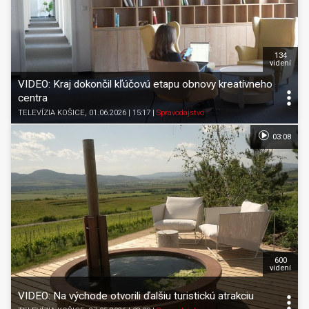
134
videní
VIDEO: Kraj dokončil kľúčovú etapu obnovy kreatívneho
centra
TELEVÍZIA KOŠICE
, 01.06.2026 | 15:17
|
Spravodajstvo
03:08
600
videní
VIDEO: Na východe otvorili ďalšiu turistickú atrakciu