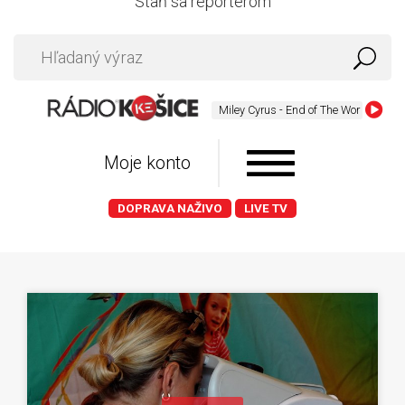
Staň sa reportérom
Miley Cyrus - End of The World
Moje konto
DOPRAVA NAŽIVO
LIVE TV