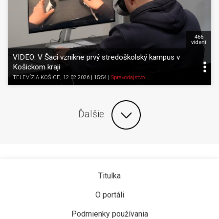
466
videní
VIDEO: V Šaci vznikne prvý stredoškolský kampus v
Košickom kraji
TELEVÍZIA KOŠICE
, 12.02.2026 | 15:54
|
Spravodajstvo
Ďalšie
Titulka
O portáli
Podmienky používania