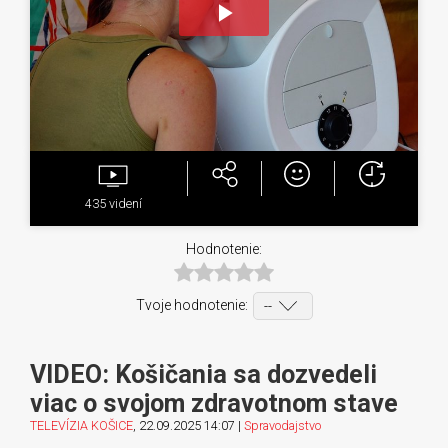
Play
Video
435
videní
Hodnotenie:
Tvoje hodnotenie:
VIDEO: Košičania sa dozvedeli
viac o svojom zdravotnom stave
TELEVÍZIA KOŠICE
, 22.09.2025 14:07 |
Spravodajstvo