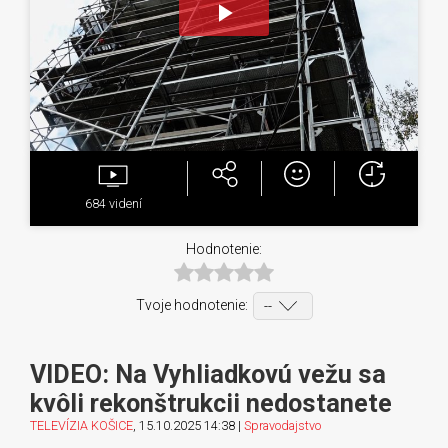
Play
Video
684
videní
Hodnotenie:
Tvoje hodnotenie:
VIDEO: Na Vyhliadkovú vežu sa
kvôli rekonštrukcii nedostanete
TELEVÍZIA KOŠICE
, 15.10.2025 14:38 |
Spravodajstvo