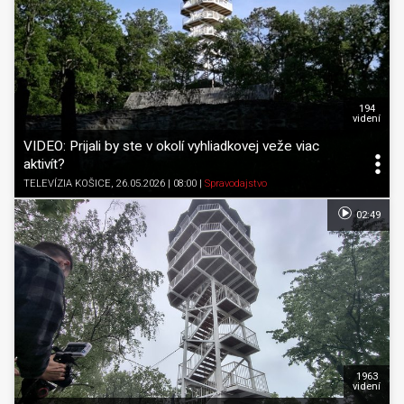
194
videní
VIDEO: Prijali by ste v okolí vyhliadkovej veže viac
aktivít?
TELEVÍZIA KOŠICE
, 26.05.2026 | 08:00
|
Spravodajstvo
02:49
1963
videní