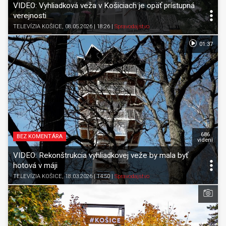
VIDEO: Vyhliadková veža v Košiciach je opäť prístupná
verejnosti
TELEVÍZIA KOŠICE
, 08.05.2026 | 18:26
|
Spravodajstvo
01:37
686
BEZ KOMENTÁRA
videní
VIDEO: Rekonštrukcia vyhliadkovej veže by mala byť
hotová v máji
TELEVÍZIA KOŠICE
, 18.03.2026 | 14:50
|
Spravodajstvo