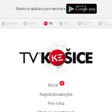
Stiahni si aplikáciu pre reportéra
2
Nové
Najsledovanejšie
Pre mňa