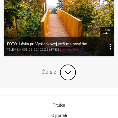
660
videní
FOTO: Lávka pri Vyhliadkovej veži má nový šat
TELEVÍZIA KOŠICE
, 20.10.2025 | 17:47
|
Spravodajstvo
Ďalšie
Titulka
O portáli