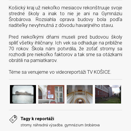
Košický kraj už niekoľko mesiacov rekonštruuje svoje
stredné školy a inak to nie je ani na Gymnáziu
Šrobárova. Rozsiahla oprava budovy bola podľa
riaditeľky nevyhnutná z dôvodu havarijného stavu.
Pred niekoľkými dňami museli pred budovou školy
spíliť všetky ihličnany. Ich vek sa odhaduje na približne
70 rokov. Škola nám potvrdila, že zoťať stromy sa
rozhodli pre niekoľko faktorov a tak sme sa otázkami
obrátili na pamiatkarov.
Téme sa venujeme vo videoreportáži TV KOŠICE.
Tagy k reportáži
stromy
,
náhradná výsadba
,
gymnázium šrobárova