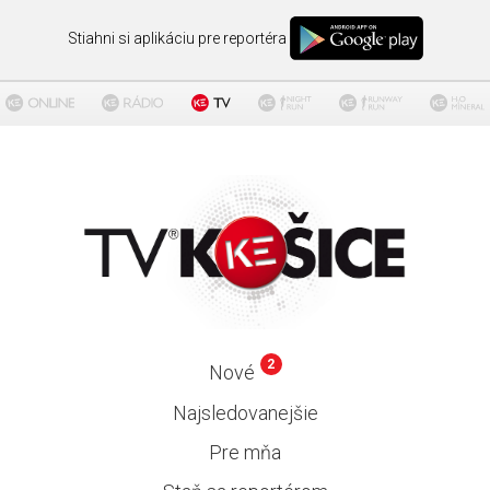
Stiahni si aplikáciu pre reportéra
2
Nové
Najsledovanejšie
Pre mňa