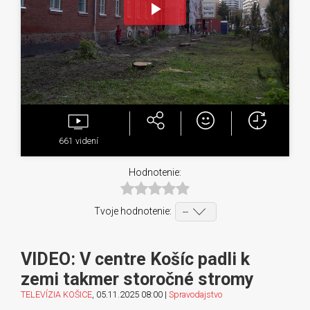
Play
Video
661
videní
Hodnotenie:
Tvoje hodnotenie:
VIDEO: V centre Košíc padli k
zemi takmer storočné stromy
TELEVÍZIA KOŠICE
, 05.11.2025 08:00 |
Spravodajstvo