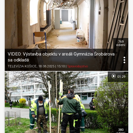
769
videní
VIDEO: Výstavba objektu v areáli Gymnázia Šrobárova
sa odkladá
TELEVÍZIA KOŠICE
, 18.06.2025 | 15:10
|
Spravodajstvo
01:29
380