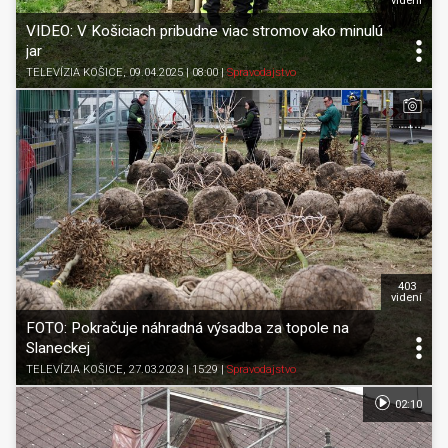
videní
VIDEO: V Košiciach pribudne viac stromov ako minulú
jar
TELEVÍZIA KOŠICE
, 09.04.2025 | 08:00
|
Spravodajstvo
403
videní
FOTO: Pokračuje náhradná výsadba za topole na
Slaneckej
TELEVÍZIA KOŠICE
, 27.03.2023 | 15:29
|
Spravodajstvo
02:10