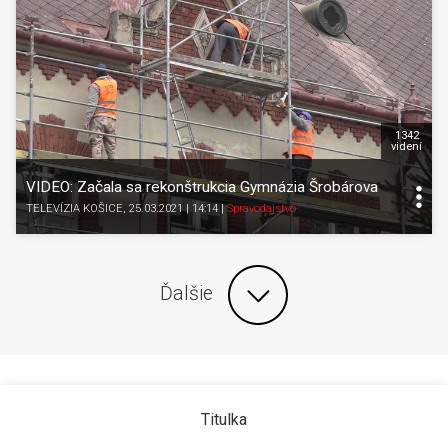
1342
videní
VIDEO: Začala sa rekonštrukcia Gymnázia Šrobárova
TELEVÍZIA KOŠICE
, 25.03.2021 | 14:14
|
Spravodajstvo
Ďalšie
Titulka