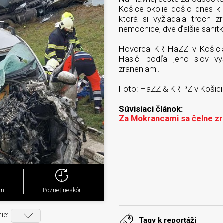
Košice-okolie došlo dnes k
ktorá si vyžiadala troch 
nemocnice, dve ďalšie sanit
Hovorca KR HaZZ v Košiciac
Hasiči podľa jeho slov v
zraneniami.
Foto: HaZZ & KR PZ v Košic
Súvisiaci článok:
Za Mokrancami sa čelne zr
ým
Pozrieť neskôr
ie:
Tagy k reportáži