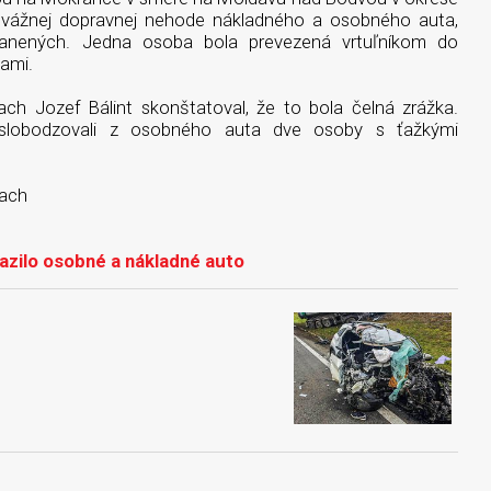
 vážnej dopravnej nehode nákladného a osobného auta,
zranených. Jedna osoba bola prevezená vrtuľníkom do
kami.
h Jozef Bálint skonštatoval, že to bola čelná zrážka.
yslobodzovali z osobného auta dve osoby s ťažkými
iach
azilo osobné a nákladné auto