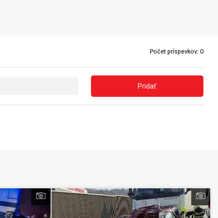
Počet príspevkov:
0
Pridať