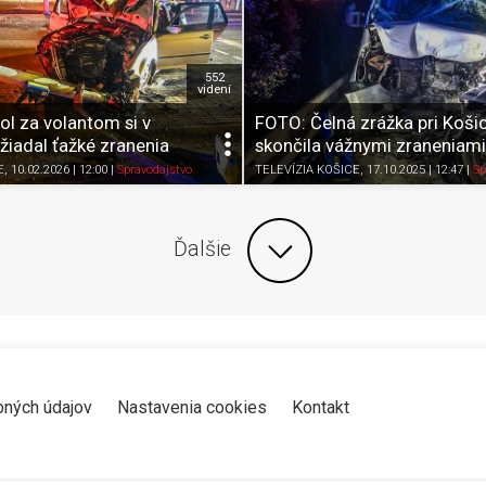
552
videní
l za volantom si v
FOTO: Čelná zrážka pri Koši
žiadal ťažké zranenia
skončila vážnymi zraneniami
Zdieľať
K obľúbeným
Pozrieť neskôr
Zdieľať
K obľúbeným
E
, 10.02.2026 | 12:00
|
Spravodajstvo
TELEVÍZIA KOŠICE
, 17.10.2025 | 12:47
|
Sp
Ďalšie
bných údajov
Nastavenia cookies
Kontakt