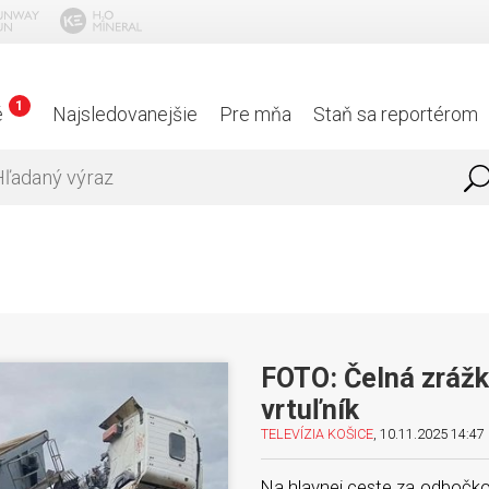
1
é
Najsledovanejšie
Pre mňa
Staň sa reportérom
FOTO: Čelná zrážka
vrtuľník
TELEVÍZIA KOŠICE
, 10.11.2025 14:47 
Na hlavnej ceste za odbočk