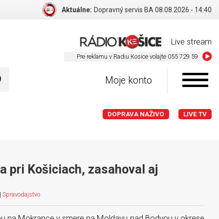
Aktuálne:
Dopravný servis BA 08.08.2026 - 14:40
Live stream
Pre rekla
Moje konto
DOPRAVA NAŽIVO
LIVE TV
 pri Košiciach, zasahoval aj
|
Spravodajstvo
ou na Mokrance v smere na Moldavu nad Bodvou v okrese