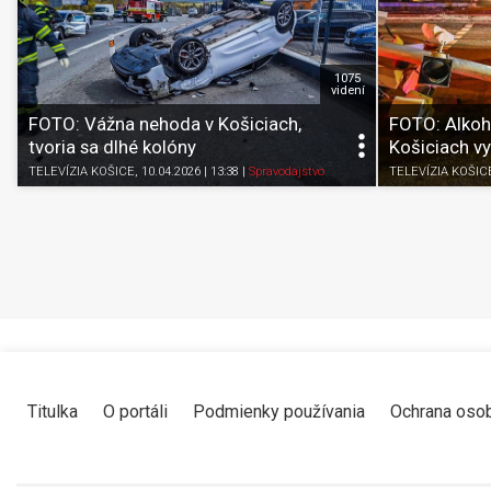
1075
videní
FOTO: Vážna nehoda v Košiciach,
FOTO: Alkoho
tvoria sa dlhé kolóny
Košiciach vy
TELEVÍZIA KOŠICE
, 10.04.2026 | 13:38
|
Spravodajstvo
TELEVÍZIA KOŠIC
Titulka
O portáli
Podmienky používania
Ochrana oso