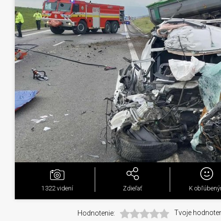
1322
videní
Zdieľať
K obľúben
Hodnotenie:
Tvoje hodnoten