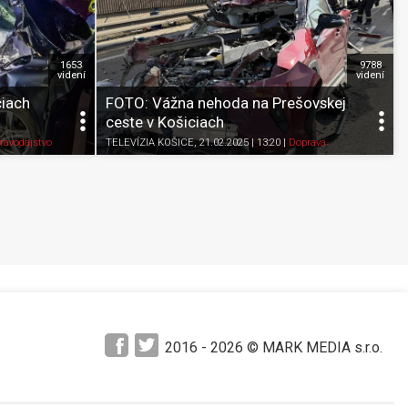
1653
9788
videní
videní
ciach
FOTO: Vážna nehoda na Prešovskej
ceste v Košiciach
Pozrieť neskôr
Zdieľať
K obľúbeným
Pozrieť neskôr
ravodajstvo
TELEVÍZIA KOŠICE
, 21.02.2025 | 13:20
|
Doprava
2016 -
2026
© MARK MEDIA s.r.o.