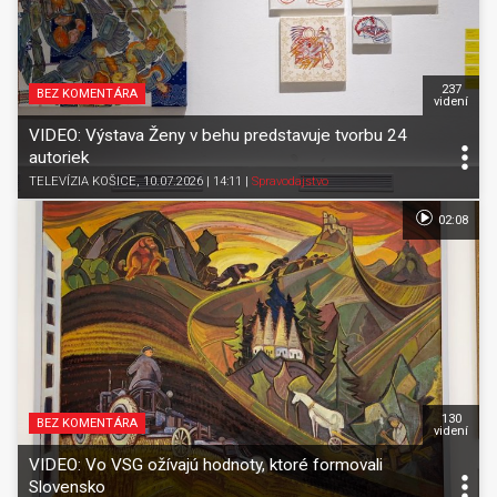
237
BEZ KOMENTÁRA
videní
VIDEO: Výstava Ženy v behu predstavuje tvorbu 24
autoriek
TELEVÍZIA KOŠICE
, 10.07.2026 | 14:11
|
Spravodajstvo
02:08
130
BEZ KOMENTÁRA
videní
VIDEO: Vo VSG ožívajú hodnoty, ktoré formovali
Slovensko