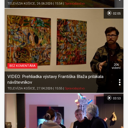
TELEVÍZIA KOŠICE
, 26.06.2026 | 15:54
|
Spravodajstvo
02:05
206
BEZ KOMENTÁRA
videní
VIDEO: Prehliadka výstavy Františka Blaža prilákala
návštevníkov
TELEVÍZIA KOŠICE
, 27.04.2026 | 15:55
|
Spravodajstvo
03:53