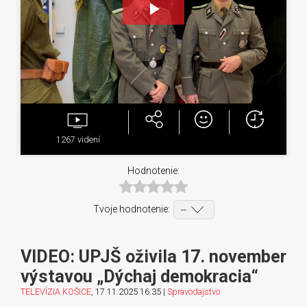
Play
Video
1267
videní
Hodnotenie:
Tvoje hodnotenie:
VIDEO: UPJŠ oživila 17. november
výstavou „Dýchaj demokracia“
TELEVÍZIA KOŠICE
, 17.11.2025 16:35 |
Spravodajstvo