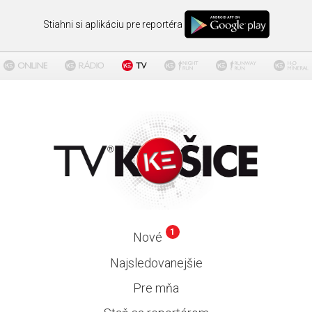
Stiahni si aplikáciu pre reportéra
1
Nové
Najsledovanejšie
Pre mňa