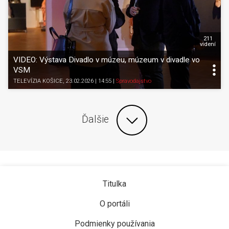
211
videní
VIDEO: Výstava Divadlo v múzeu, múzeum v divadle vo
VSM
TELEVÍZIA KOŠICE
, 23.02.2026 | 14:55
|
Spravodajstvo
Ďalšie
Titulka
O portáli
Podmienky používania