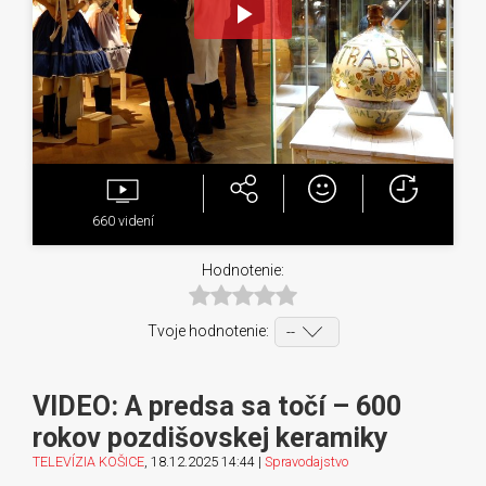
Play
Video
660
videní
Hodnotenie:
Tvoje hodnotenie:
VIDEO: A predsa sa točí – 600
rokov pozdišovskej keramiky
TELEVÍZIA KOŠICE
, 18.12.2025 14:44 |
Spravodajstvo