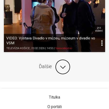
211
videní
VIDEO: Výstava Divadlo v múzeu, múzeum v divadle vo
VSM
TELEVÍZIA KOŠICE
, 23.02.2026 | 14:55
|
Spravodajstvo
Ďalšie
Titulka
O portáli