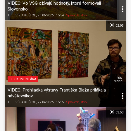
VIDEO: Vo VSG ožívajú hodnoty, ktoré formovali
Slovensko
TELEVÍZIA KOŠICE
, 26.06.2026 | 15:54
|
Spravodajstvo
02:05
206
BEZ KOMENTÁRA
videní
VIDEO: Prehliadka výstavy Františka Blaža prilákala
návštevníkov
TELEVÍZIA KOŠICE
, 27.04.2026 | 15:55
|
Spravodajstvo
03:53