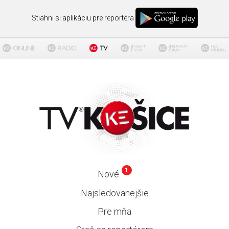
Stiahni si aplikáciu pre reportéra
1
Nové
Najsledovanejšie
Pre mňa