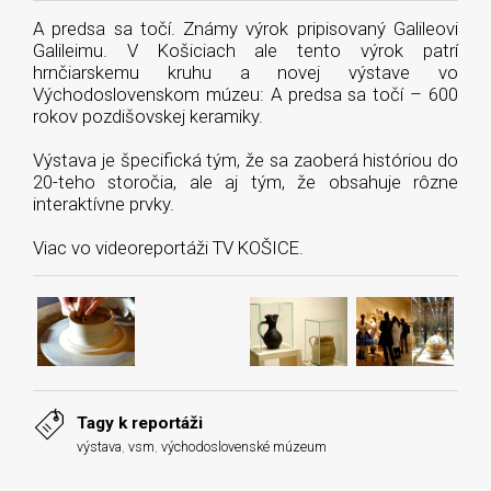
A predsa sa točí. Známy výrok pripisovaný Galileovi
Galileimu. V Košiciach ale tento výrok patrí
hrnčiarskemu kruhu a novej výstave vo
Východoslovenskom múzeu: A predsa sa točí – 600
rokov pozdišovskej keramiky.
Výstava je špecifická tým, že sa zaoberá históriou do
20-teho storočia, ale aj tým, že obsahuje rôzne
interaktívne prvky.
Viac vo videoreportáži TV KOŠICE.
Tagy k reportáži
výstava
,
vsm
,
východoslovenské múzeum