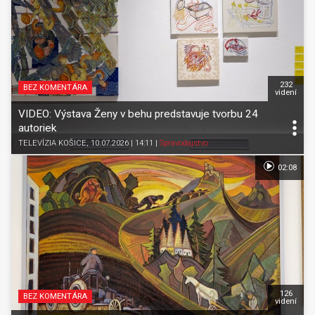
232
BEZ KOMENTÁRA
videní
VIDEO: Výstava Ženy v behu predstavuje tvorbu 24
autoriek
TELEVÍZIA KOŠICE
, 10.07.2026 | 14:11
|
Spravodajstvo
02:08
126
BEZ KOMENTÁRA
videní