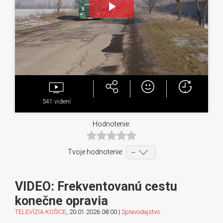
Play
Video
541
videní
Hodnotenie:
Tvoje hodnotenie:
VIDEO: Frekventovanú cestu
konečne opravia
TELEVÍZIA KOŠICE
, 20.01.2026 08:00 |
Spravodajstvo