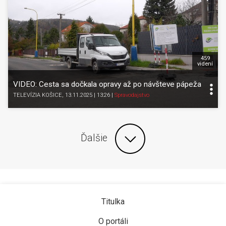
459
videní
VIDEO: Cesta sa dočkala opravy až po návšteve pápeža
TELEVÍZIA KOŠICE
, 13.11.2025 | 13:26
|
Spravodajstvo
Ďalšie
Titulka
O portáli