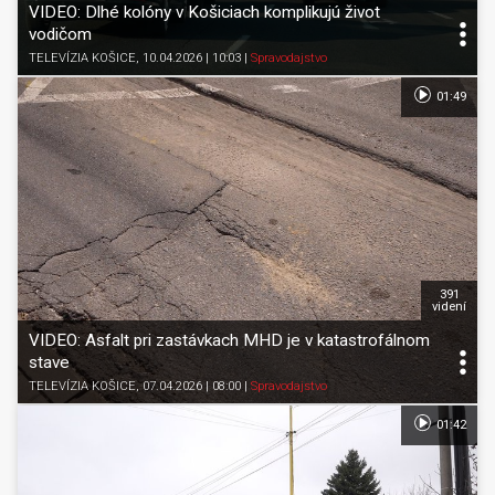
VIDEO: Dlhé kolóny v Košiciach komplikujú život
vodičom
TELEVÍZIA KOŠICE
, 10.04.2026 | 10:03
|
Spravodajstvo
01:49
391
videní
VIDEO: Asfalt pri zastávkach MHD je v katastrofálnom
stave
TELEVÍZIA KOŠICE
, 07.04.2026 | 08:00
|
Spravodajstvo
01:42