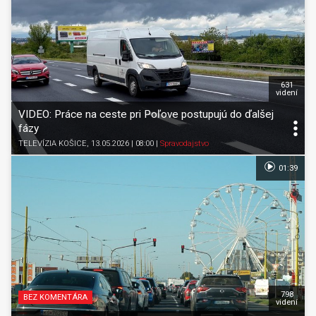
631
videní
VIDEO: Práce na ceste pri Poľove postupujú do ďalšej
fázy
TELEVÍZIA KOŠICE
, 13.05.2026 | 08:00
|
Spravodajstvo
01:39
798
BEZ KOMENTÁRA
videní