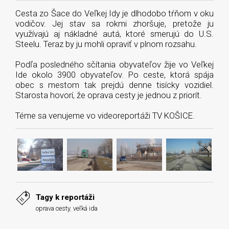
Cesta zo Šace do Veľkej Idy je dlhodobo tŕňom v oku
vodičov. Jej stav sa rokmi zhoršuje, pretože ju
využívajú aj nákladné autá, ktoré smerujú do U.S.
Steelu. Teraz by ju mohli opraviť v plnom rozsahu.
Podľa posledného sčítania obyvateľov žije vo Veľkej
Ide okolo 3900 obyvateľov. Po ceste, ktorá spája
obec s mestom tak prejdú denne tisícky vozidiel.
Starosta hovorí, že oprava cesty je jednou z priorít.
Téme sa venujeme vo videoreportáži TV KOŠICE.
Tagy k reportáži
oprava cesty
,
veľká ida