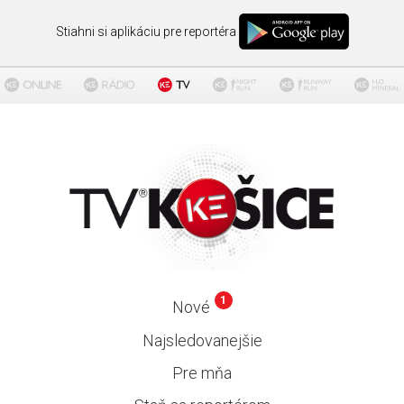
Stiahni si aplikáciu pre reportéra
1
Nové
Najsledovanejšie
Pre mňa