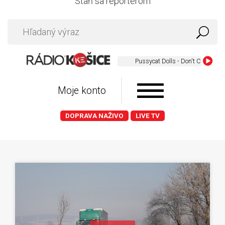
Staň sa reportérom
Pussycat Dolls - Don't Cha
Moje konto
DOPRAVA NAŽIVO
LIVE TV