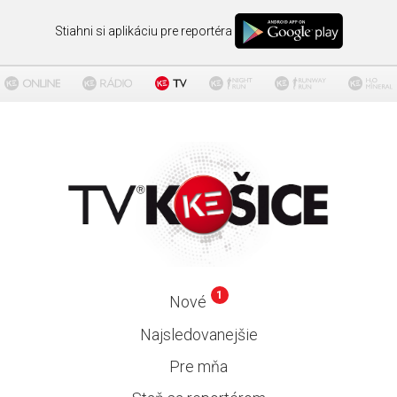
Stiahni si aplikáciu pre reportéra
1
Nové
Najsledovanejšie
Pre mňa