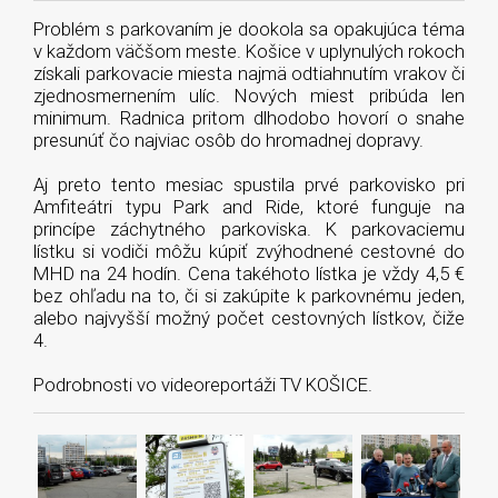
Problém s parkovaním je dookola sa opakujúca téma
v každom väčšom meste. Košice v uplynulých rokoch
získali parkovacie miesta najmä odtiahnutím vrakov či
zjednosmernením ulíc. Nových miest pribúda len
minimum. Radnica pritom dlhodobo hovorí o snahe
presunúť čo najviac osôb do hromadnej dopravy.
Aj preto tento mesiac spustila prvé parkovisko pri
Amfiteátri typu Park and Ride, ktoré funguje na
princípe záchytného parkoviska. K parkovaciemu
lístku si vodiči môžu kúpiť zvýhodnené cestovné do
MHD na 24 hodín. Cena takéhoto lístka je vždy 4,5 €
bez ohľadu na to, či si zakúpite k parkovnému jeden,
alebo najvyšší možný počet cestovných lístkov, čiže
4.
Podrobnosti vo videoreportáži TV KOŠICE.