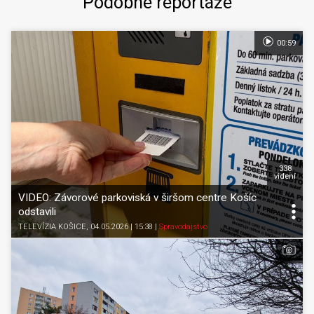
Podobné reportáže
00:59
338
videní
VIDEO: Závorové parkoviská v širšom centre Košíc
odstavili
TELEVÍZIA KOŠICE
, 04.05.2026 | 15:38
|
Spravodajstvo