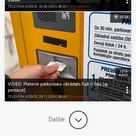
ďalšie
TELEVÍZIA KOŠICE
, 05.02.2025 | 08:00
|
Spravodajstvo
01:24
1618
videní
VIDEO: Platené parkovisko okrádalo ľudí o čas (aj
peniaze)
TELEVÍZIA KOŠICE
, 29.11.2024 | 08:00
|
Spravodajstvo
Ďalšie