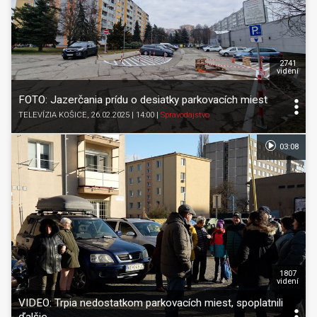
2741
videní
FOTO: Jazerčania prídu o desiatky parkovacích miest
TELEVÍZIA KOŠICE
, 26.02.2025 | 14:00
|
Spravodajstvo
03:08
1807
videní
VIDEO: Trpia nedostatkom parkovacích miest, spoplatnili