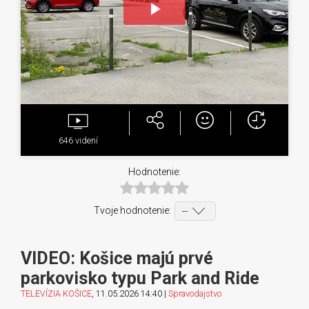
Play
Video
646
videní
Hodnotenie:
Tvoje hodnotenie:
VIDEO: Košice majú prvé
parkovisko typu Park and Ride
TELEVÍZIA KOŠICE
, 11.05.2026 14:40 |
Spravodajstvo