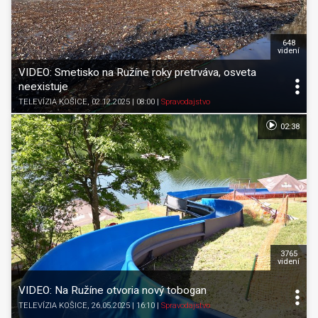
648
videní
VIDEO: Smetisko na Ružíne roky pretrváva, osveta
neexistuje
TELEVÍZIA KOŠICE
, 02.12.2025 | 08:00
|
Spravodajstvo
02:38
3765
videní
VIDEO: Na Ružíne otvoria nový tobogan
TELEVÍZIA KOŠICE
, 26.05.2025 | 16:10
|
Spravodajstvo