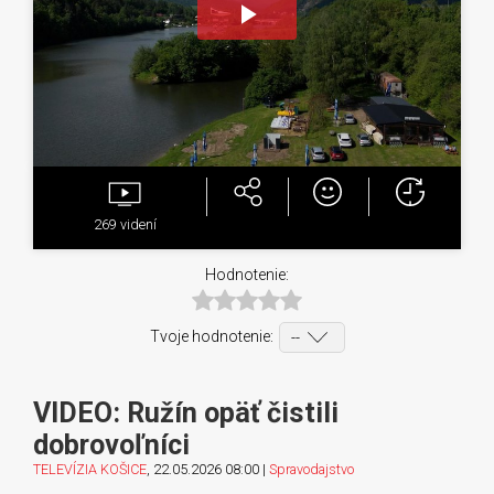
Play
Video
269
videní
Hodnotenie:
Tvoje hodnotenie:
VIDEO: Ružín opäť čistili
dobrovoľníci
TELEVÍZIA KOŠICE
, 22.05.2026 08:00 |
Spravodajstvo