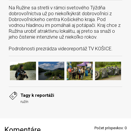
Na Ružíne sa stretli v rámci svetového Týždňa
dobrovoľníctva už po niekoľkýkrát dobrovoľníci z
Dobrovoľníckeho centra Košického kraja. Pod
vodnou hladinou im pomáhali aj potápači. Kraj chce z
Ružína urobiť atraktívnu lokalitu, aj preto sa snaží o
jeho čistenie intenzívne už niekoľko rokov.
Podrobnosti prezrádza videoreportáž TV KOŠICE.
Tagy k reportáži
ružín
Komentáre
Počet príspevkov:
0