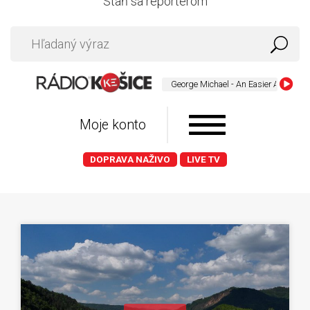
Staň sa reportérom
George Michael - An Easier Affair
Moje konto
DOPRAVA NAŽIVO
LIVE TV