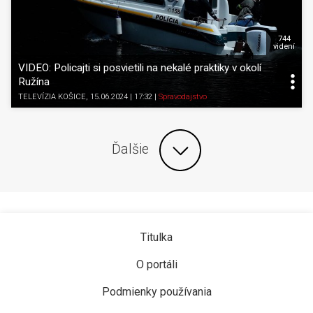
744
videní
VIDEO: Policajti si posvietili na nekalé praktiky v okolí
Ružína
TELEVÍZIA KOŠICE
, 15.06.2024 | 17:32
|
Spravodajstvo
Ďalšie
Titulka
O portáli
Podmienky používania