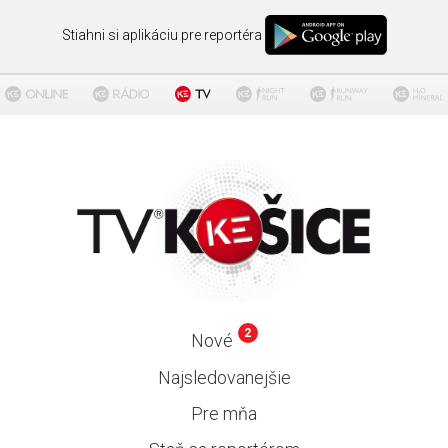
Stiahni si aplikáciu pre reportéra
2
Nové
Najsledovanejšie
Pre mňa