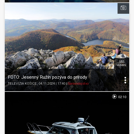
555
videní
FOTO: Jesenný Ružín pozýva do prírody
TELEVÍZIA KOŠICE
, 04.11.2024 | 17:40
|
Spravodajstvo
02:10