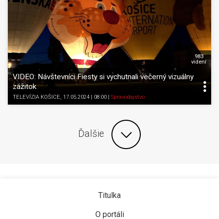
983
videní
VIDEO: Návštevníci Fiesty si vychutnali večerný vizuálny
zážitok
TELEVÍZIA KOŠICE
, 17.05.2024 | 08:00
|
Spravodajstvo
Ďalšie
Titulka
O portáli