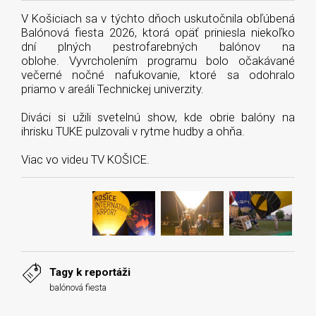
V Košiciach sa v týchto dňoch uskutočnila obľúbená
Balónová fiesta 2026, ktorá opäť priniesla niekoľko
dní plných pestrofarebných balónov na
oblohe. Vyvrcholením programu bolo očakávané
večerné nočné nafukovanie, ktoré sa odohralo
priamo v areáli Technickej univerzity.
Diváci si užili svetelnú show, kde obrie balóny na
ihrisku TUKE pulzovali v rytme hudby a ohňa.
Viac vo videu TV KOŠICE.
Tagy k reportáži
balónová fiesta