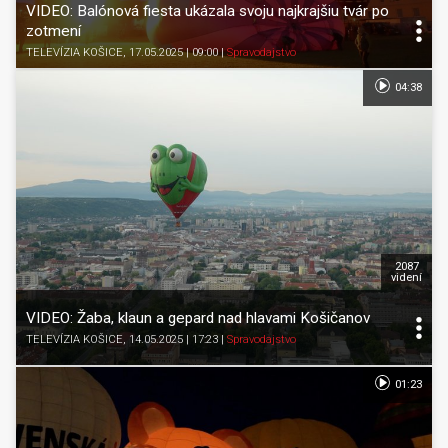
VIDEO: Balónová fiesta ukázala svoju najkrajšiu tvár po
zotmení
TELEVÍZIA KOŠICE
, 17.05.2025 | 09:00
|
Spravodajstvo
04:38
2087
videní
VIDEO: Žaba, klaun a gepard nad hlavami Košičanov
TELEVÍZIA KOŠICE
, 14.05.2025 | 17:23
|
Spravodajstvo
01:23