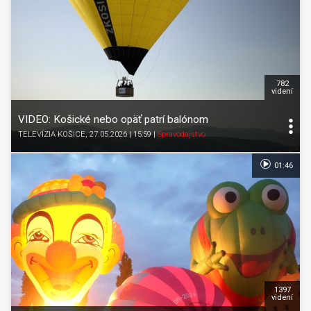
782
videní
VIDEO: Košické nebo opäť patrí balónom
TELEVÍZIA KOŠICE
, 27.05.2026 | 15:59
|
Spravodajstvo
01:46
1397
videní