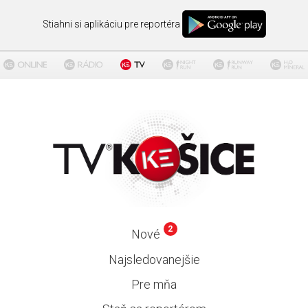
Stiahni si aplikáciu pre reportéra
2
Nové
Najsledovanejšie
Pre mňa