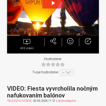
Play
Video
493
videní
Hodnotenie:
Tvoje hodnotenie:
VIDEO: Fiesta vyvrcholila nočným
nafukovaním balónov
TELEVÍZIA KOŠICE
, 30.05.2026 11:21 |
Spravodajstvo