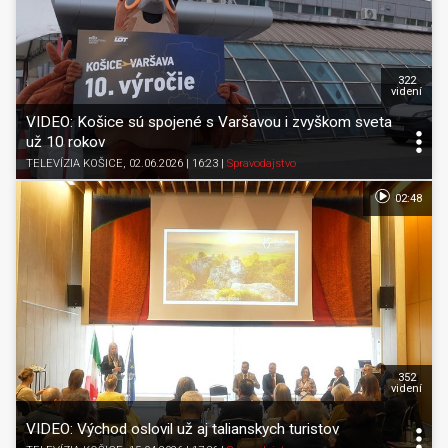
322
videní
VIDEO: Košice sú spojené s Varšavou i zvyškom sveta
už 10 rokov
TELEVÍZIA KOŠICE
, 02.06.2026 | 16:23
|
Spravodajstvo
02:48
352
videní
VIDEO: Východ oslovil už aj talianskych turistov