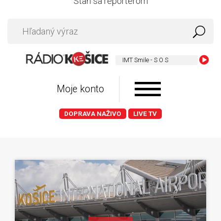
Staň sa reportérom
IMT Smile - S O S
Moje konto
DOPRAVA NAŽIVO
LIVE TV