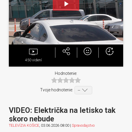
Play
Video
450
videní
Hodnotenie:
Tvoje hodnotenie:
VIDEO: Električka na letisko tak
skoro nebude
TELEVÍZIA KOŠICE
, 03.06.2026 08:00 |
Spravodajstvo