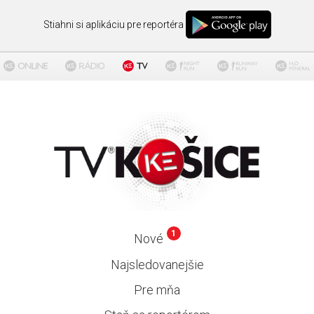
Stiahni si aplikáciu pre reportéra
1
Nové
Najsledovanejšie
Pre mňa