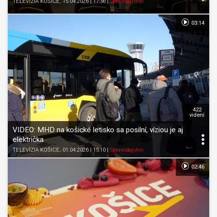
TELEVÍZIA KOŠICE
, 15.04.2026 | 17:36
|
Spravodajstvo
03:14
422
videní
VIDEO: MHD na košické letisko sa posilní, víziou je aj
električka
TELEVÍZIA KOŠICE
, 01.04.2026 | 15:10
|
Spravodajstvo
02:46