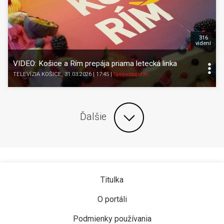
316
videní
VIDEO: Košice a Rím prepája priama letecká linka
TELEVÍZIA KOŠICE
, 31.03.2026 | 17:45
|
Spravodajstvo
Ďalšie
Titulka
O portáli
Podmienky používania