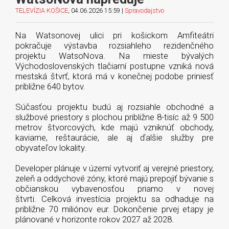
TELEVÍZIA KOŠICE
, 04.06.2026 15:59 |
Spravodajstvo
Na Watsonovej ulici pri košickom Amfiteátri
pokračuje výstavba rozsiahleho rezidenčného
projektu WatsoNova. Na mieste bývalých
Východoslovenských tlačiarní postupne vzniká nová
mestská štvrť, ktorá má v konečnej podobe priniesť
približne 640 bytov.
Súčasťou projektu budú aj rozsiahle obchodné a
službové priestory s plochou približne 8-tisíc až 9 500
metrov štvorcových, kde majú vzniknúť obchody,
kaviarne, reštaurácie, ale aj ďalšie služby pre
obyvateľov lokality.
Developer plánuje v území vytvoriť aj verejné priestory,
zeleň a oddychové zóny, ktoré majú prepojiť bývanie s
občianskou vybavenosťou priamo v novej
štvrti. Celková investícia projektu sa odhaduje na
približne 70 miliónov eur. Dokončenie prvej etapy je
plánované v horizonte rokov 2027 až 2028.