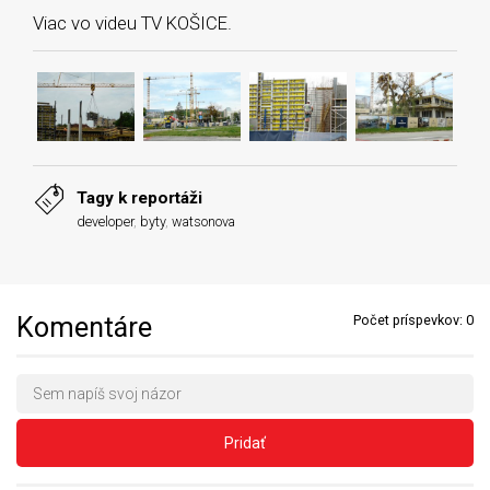
Viac vo videu TV KOŠICE.
Tagy k reportáži
developer
,
byty
,
watsonova
Komentáre
Počet príspevkov:
0
Pridať