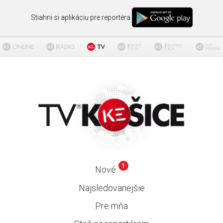
Stiahni si aplikáciu pre reportéra
1
Nové
Najsledovanejšie
Pre mňa