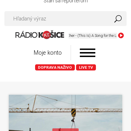
Staň sa reportérom
Cher - (This Is) A Song for the Lonely
Moje konto
DOPRAVA NAŽIVO
LIVE TV