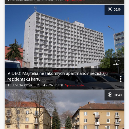
02:54
3871
videní
VIDEO: Majitelia nezákonných apartmánov nezískajú
rezidentskú kartu
TELEVÍZIA KOŠICE
, 28.04.2026 | 08:00
|
Spravodajstvo
01:40