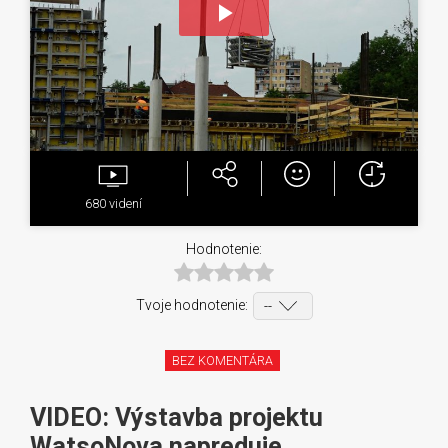
Play
Video
680
videní
Hodnotenie:
Tvoje hodnotenie:
BEZ KOMENTÁRA
VIDEO: Výstavba projektu
WatsoNova napreduje