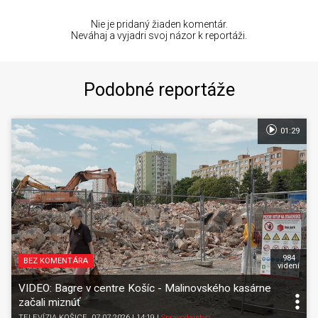
Nie je pridaný žiaden komentár.
Neváhaj a vyjadri svoj názor k reportáži.
Podobné reportáže
01:29
984
BEZ KOMENTÁRA
videní
VIDEO: Bagre v centre Košíc - Malinovského kasárne
začali miznúť
TELEVÍZIA KOŠICE
, 07.07.2026 | 14:19
|
Spravodajstvo