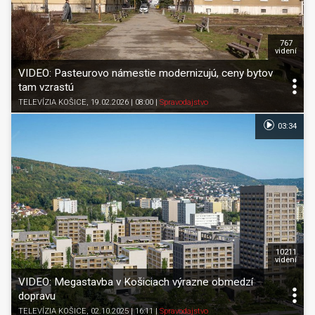
767
videní
VIDEO: Pasteurovo námestie modernizujú, ceny bytov
tam vzrastú
TELEVÍZIA KOŠICE
, 19.02.2026 | 08:00
|
Spravodajstvo
03:34
10211
videní
VIDEO: Megastavba v Košiciach výrazne obmedzí
dopravu
TELEVÍZIA KOŠICE
, 02.10.2025 | 16:11
|
Spravodajstvo