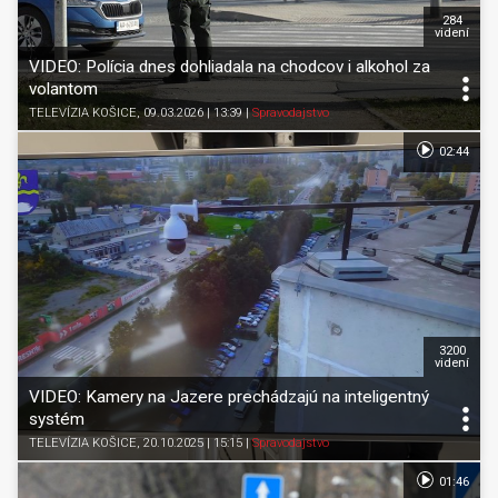
284
videní
VIDEO: Polícia dnes dohliadala na chodcov i alkohol za
volantom
TELEVÍZIA KOŠICE
, 09.03.2026 | 13:39
|
Spravodajstvo
02:44
3200
videní
VIDEO: Kamery na Jazere prechádzajú na inteligentný
systém
TELEVÍZIA KOŠICE
, 20.10.2025 | 15:15
|
Spravodajstvo
01:46