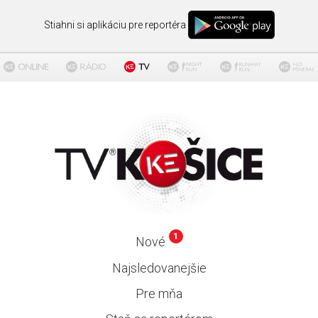
Stiahni si aplikáciu pre reportéra
1
Nové
Najsledovanejšie
Pre mňa