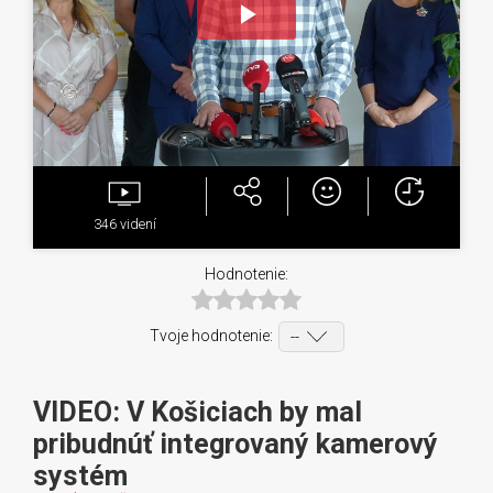
Play
Video
346
videní
Hodnotenie:
Tvoje hodnotenie:
VIDEO: V Košiciach by mal
pribudnúť integrovaný kamerový
systém