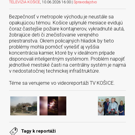
TELEVÍZIA KOŠICE
, 10.06.2026 16:00 |
Spravodajstvo
Bezpečnosť v metropole východu je neustále sa
opakujúcou témou. Košice uplynulé mesiace evidujú
čoraz častejšie požiare kontajnerov, vykradnuté autá,
žobrajúce deti či znečisťovanie verejného
priestranstva. Okrem policajných hliadok by tieto
problémy mohla pomôcť vyriešiť aj vyššia
koncentrácia kamier, ktoré by v ideálnom prípade
disponovali inteligentným systémom. Problém napojiť
jednotlivé mestské časti na centrálny systém je najmä
v nedostatočnej technickej infraštruktúre.
Téme sa venujeme vo videoreportáži TV KOŠICE.
Tagy k reportáži