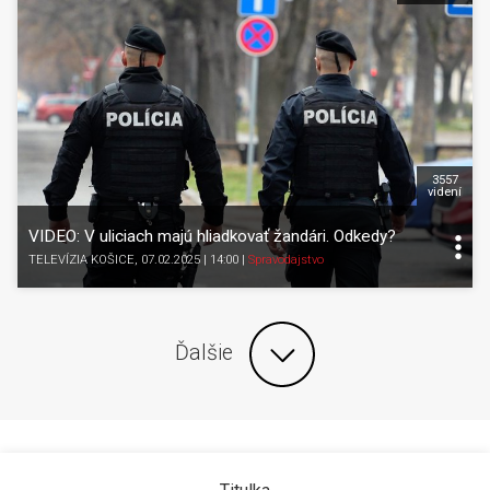
3557
videní
VIDEO: V uliciach majú hliadkovať žandári. Odkedy?
TELEVÍZIA KOŠICE
, 07.02.2025 | 14:00
|
Spravodajstvo
Ďalšie