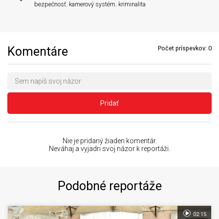
bezpečnosť
,
kamerový systém
,
kriminalita
Komentáre
Počet príspevkov:
0
Pridať
Nie je pridaný žiaden komentár.
Neváhaj a vyjadri svoj názor k reportáži.
Podobné reportáže
02:15