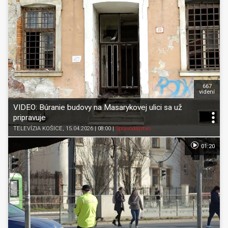
667
videní
VIDEO: Búranie budovy na Masarykovej ulici sa už
pripravuje
TELEVÍZIA KOŠICE
, 15.04.2026 | 08:00
|
Spravodajstvo
01:20