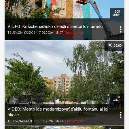
305
videní
VIDEO: Košické sídlisko ovládli streetartoví umelci
TELEVÍZIA KOŠICE
, 17.06.2026 | 18:07
|
Spravodajstvo
02:00
333
videní
VIDEO: Mesto ide modernizovať ďalšiu fontánu aj jej
okolie
TELEVÍZIA KOŠICE
, 18.05.2026 | 16:18
|
Spravodajstvo