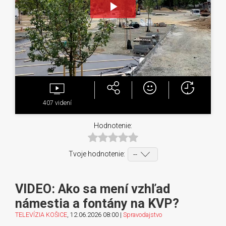
Play
Video
407
videní
Hodnotenie:
Tvoje hodnotenie:
VIDEO: Ako sa mení vzhľad
námestia a fontány na KVP?
TELEVÍZIA KOŠICE
, 12.06.2026 08:00 |
Spravodajstvo