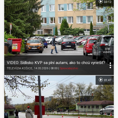
03:12
378
videní
VIDEO: Sídlisko KVP sa plní autami, ako to chcú vyriešiť?
TELEVÍZIA KOŠICE
, 14.05.2026 | 08:00
|
Spravodajstvo
01:47