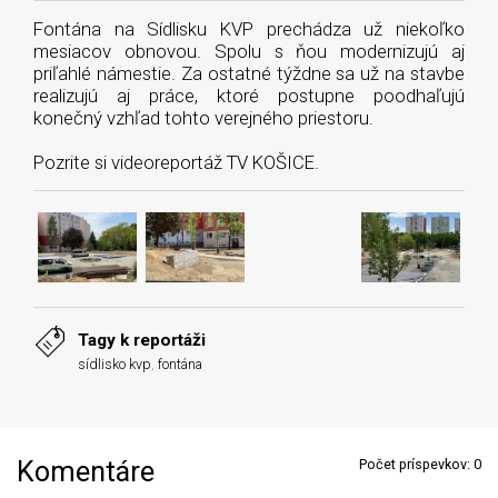
Fontána na Sídlisku KVP prechádza už niekoľko
mesiacov obnovou. Spolu s ňou modernizujú aj
priľahlé námestie. Za ostatné týždne sa už na stavbe
realizujú aj práce, ktoré postupne poodhaľujú
konečný vzhľad tohto verejného priestoru.
Pozrite si videoreportáž TV KOŠICE.
Tagy k reportáži
sídlisko kvp
,
fontána
Komentáre
Počet príspevkov:
0