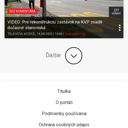
237
BEZ KOMENTÁRA
videní
VIDEO: Pre rekonštrukciu zastávok na KVP zriadili
dočasné stanoviská
TELEVÍZIA KOŠICE
, 14.04.2026 | 14:06
|
Spravodajstvo
Ďalšie
Titulka
O portáli
Podmienky používania
Ochrana osobných údajov