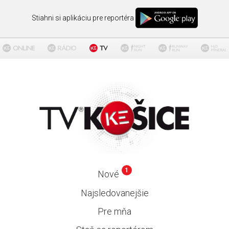
Stiahni si aplikáciu pre reportéra
1
Nové
Najsledovanejšie
Pre mňa