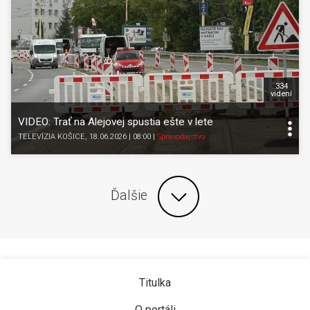
334
videní
VIDEO: Trať na Alejovej spustia ešte v lete
TELEVÍZIA KOŠICE
, 18.06.2026 | 08:00
|
Spravodajstvo
Ďalšie
Titulka
O portáli