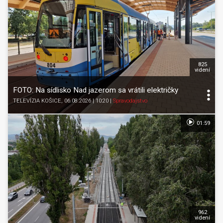
825
videní
FOTO: Na sídlisko Nad jazerom sa vrátili električky
TELEVÍZIA KOŠICE
, 06.08.2026 | 10:20
|
Spravodajstvo
01:59
962
videní