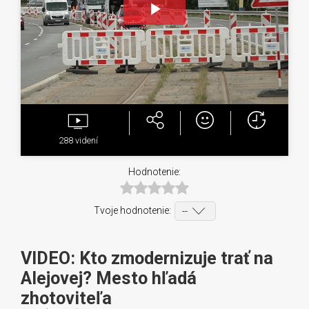
Play
Video
288
videní
Hodnotenie:
Tvoje hodnotenie:
VIDEO: Kto zmodernizuje trať na
Alejovej? Mesto hľadá
zhotoviteľa