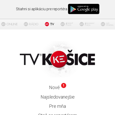
Stiahni si aplikáciu pre reportéra
1
Nové
Najsledovanejšie
Pre mňa