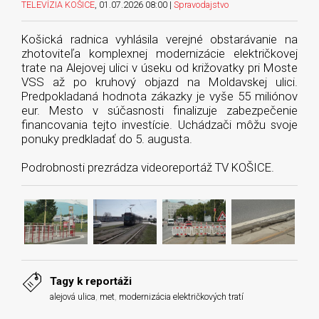
TELEVÍZIA KOŠICE
, 01.07.2026 08:00 |
Spravodajstvo
Košická radnica vyhlásila verejné obstarávanie na
zhotoviteľa komplexnej modernizácie električkovej
trate na Alejovej ulici v úseku od križovatky pri Moste
VSS až po kruhový objazd na Moldavskej ulici.
Predpokladaná hodnota zákazky je vyše 55 miliónov
eur. Mesto v súčasnosti finalizuje zabezpečenie
financovania tejto investície. Uchádzači môžu svoje
ponuky predkladať do 5. augusta.
Podrobnosti prezrádza videoreportáž TV KOŠICE.
Tagy k reportáži
alejová ulica
,
met
,
modernizácia električkových tratí