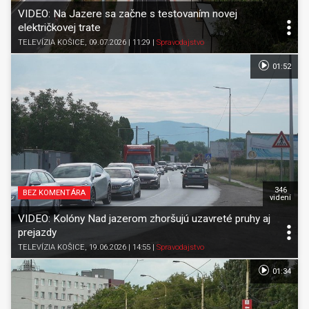
VIDEO: Na Jazere sa začne s testovaním novej
električkovej trate
TELEVÍZIA KOŠICE
, 09.07.2026 | 11:29
|
Spravodajstvo
01:52
346
BEZ KOMENTÁRA
videní
VIDEO: Kolóny Nad jazerom zhoršujú uzavreté pruhy aj
prejazdy
TELEVÍZIA KOŠICE
, 19.06.2026 | 14:55
|
Spravodajstvo
01:34