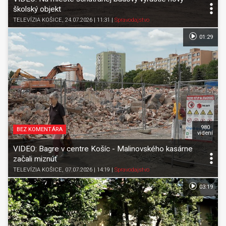
školský objekt
TELEVÍZIA KOŠICE
, 24.07.2026 | 11:31
|
Spravodajstvo
01:29
980
BEZ KOMENTÁRA
videní
VIDEO: Bagre v centre Košíc - Malinovského kasárne
začali miznúť
TELEVÍZIA KOŠICE
, 07.07.2026 | 14:19
|
Spravodajstvo
03:19