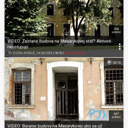
356
videní
VIDEO: Zostane budova na Masarykovej stáť? Aktivisti
neustupujú
TELEVÍZIA KOŠICE
, 24.06.2026 | 08:00
|
Spravodajstvo
02:15
667
videní
VIDEO: Búranie budovy na Masarykovej ulici sa už