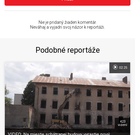
Nie je pridaný žiaden komentár.
Neváhaj a vyjadri svoj názor k reportáži.
Podobné reportáže
02:25
423
videní
VIDEO: Na mieste schátranej budovy vyrastie nový