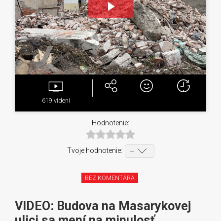
Play
Video
619
videní
Hodnotenie:
Tvoje hodnotenie:
BEZ KOMENTÁRA
VIDEO: Budova na Masarykovej
ulici sa mení na minulosť