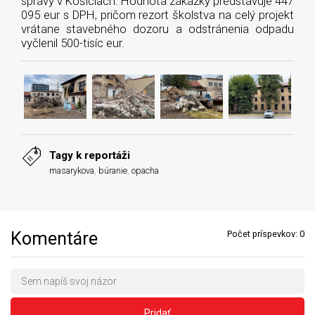
správy v Košiciach. Hodnota zákazky predstavuje 447
095 eur s DPH, pričom rezort školstva na celý projekt
vrátane stavebného dozoru a odstránenia odpadu
vyčlenil 500-tisíc eur.
Tagy k reportáži
masarykova
,
búranie
,
opacha
Komentáre
Počet príspevkov:
0
Pridať