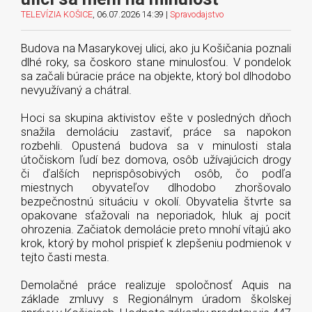
TELEVÍZIA KOŠICE
, 06.07.2026 14:39 |
Spravodajstvo
Budova na Masarykovej ulici, ako ju Košičania poznali
dlhé roky, sa čoskoro stane minulosťou. V pondelok
sa začali búracie práce na objekte, ktorý bol dlhodobo
nevyužívaný a chátral.
Hoci sa skupina aktivistov ešte v posledných dňoch
snažila demoláciu zastaviť, práce sa napokon
rozbehli. Opustená budova sa v minulosti stala
útočiskom ľudí bez domova, osôb užívajúcich drogy
či ďalších neprispôsobivých osôb, čo podľa
miestnych obyvateľov dlhodobo zhoršovalo
bezpečnostnú situáciu v okolí. Obyvatelia štvrte sa
opakovane sťažovali na neporiadok, hluk aj pocit
ohrozenia. Začiatok demolácie preto mnohí vítajú ako
krok, ktorý by mohol prispieť k zlepšeniu podmienok v
tejto časti mesta.
Demolačné práce realizuje spoločnosť Aquis na
základe zmluvy s Regionálnym úradom školskej