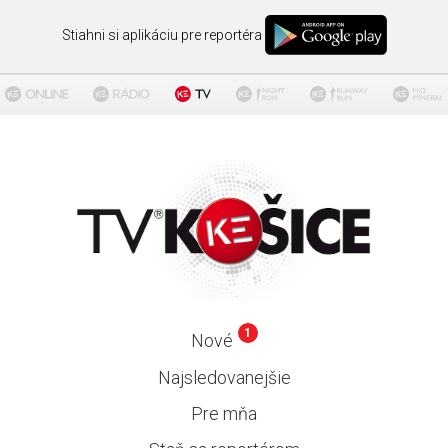
Stiahni si aplikáciu pre reportéra
1
Nové
Najsledovanejšie
Pre mňa