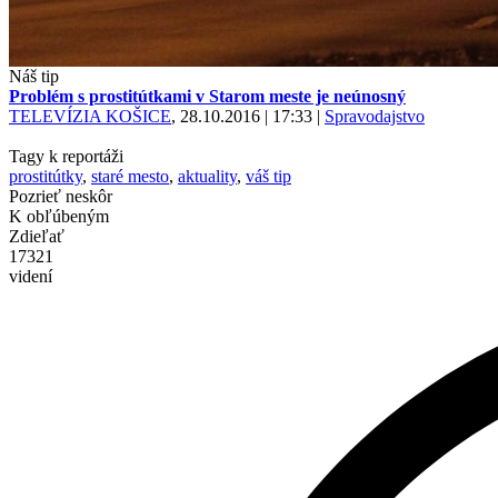
Náš tip
Problém s prostitútkami v Starom meste je neúnosný
TELEVÍZIA KOŠICE
, 28.10.2016 | 17:33
|
Spravodajstvo
Tagy k reportáži
prostitútky
,
staré mesto
,
aktuality
,
váš tip
Pozrieť neskôr
K obľúbeným
Zdieľať
17321
videní