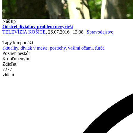
Náš tip
Odstrel diviakov problém nevyrieši
TELEVÍZIA KOŠICE
, 26.07.2016 | 13:38
|
Spravodajstvo
Tagy k reportáži
aktuality
,
diviak v meste
,
postrehy
,
vašimi očami
,
furča
Pozrieť neskôr
K obľúbeným
Zdieľať
7277
videní