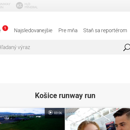
1
é
Najsledovanejšie
Pre mňa
Staň sa reportérom
Košice runway run
03:06