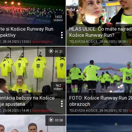
1652
videní
ite si Košice Runway Run
HLAS ULICE: Čo máte najrad
spektívy
Košice Runway Run?
Zdieľať
K obľúbeným
Pozrieť neskôr
Zdieľať
K obľúbeným
E
, 28.04.2025 | 13:50
|
Spravodajstvo
TELEVÍZIA KOŠICE
, 28.04.2025 | 08:00
|
Sp
01:21
962
videní
entácia bežcov na Košice
FOTO: Košice Runway Run 2
je spustená
obrazoch
Zdieľať
K obľúbeným
Pozrieť neskôr
Zdieľať
K obľúbeným
E
, 23.04.2025 | 14:49
|
Spravodajstvo
TELEVÍZIA KOŠICE
, 29.04.2024 | 12:10
|
Sp
03:58