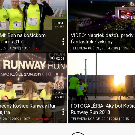
1851
videní
I: Beh na košickom
VIDEO: Napriek dažďu predvi
i tímu 917
fantastické výkony
Zdieľať
K obľúbeným
Pozrieť neskôr
Zdieľať
K obľúbeným
E
, 29.04.2019 | 13:37
|
Šport
TELEVÍZIA KOŠICE
, 28.04.2019 | 10:32
|
Sp
02:01
1202
videní
nečný Košice Runway Run
FOTOGALÉRIA: Aký bol Koši
ajtra
Runway Run 2018
Zdieľať
K obľúbeným
Pozrieť neskôr
Zdieľať
K obľúbeným
E
, 26.04.2019 | 10:07
|
Spravodajstvo
TELEVÍZIA KOŠICE
, 29.04.2018 | 19:45
|
Šp