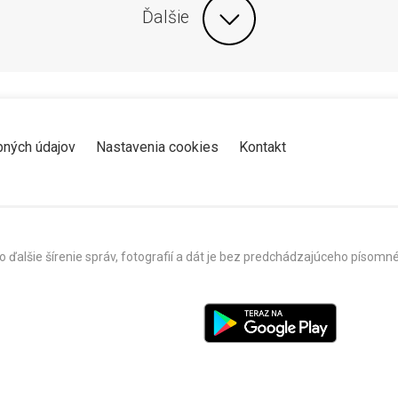
Ďalšie
bných údajov
Nastavenia cookies
Kontakt
o ďalšie šírenie správ, fotografií a dát je bez predchádzajúceho píso