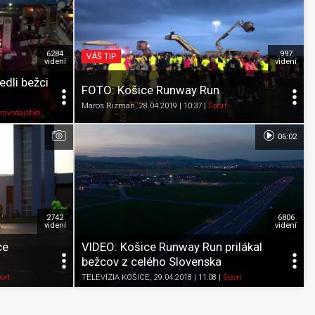
6284
997
VÁŠ TIP
videní
videní
edli bežci
FOTO: Košice Runway Run
Maros Rizman
, 28.04.2019 | 10:37
|
Šport
Pozrieť neskôr
Zdieľať
K obľúbeným
Pozrieť neskôr
ravodajstvo
06:02
2742
6806
videní
videní
ce
VIDEO: Košice Runway Run prilákal
bežcov z celého Slovenska
Pozrieť neskôr
Zdieľať
K obľúbeným
Pozrieť neskôr
ort
TELEVÍZIA KOŠICE
, 29.04.2018 | 11:08
|
Šport