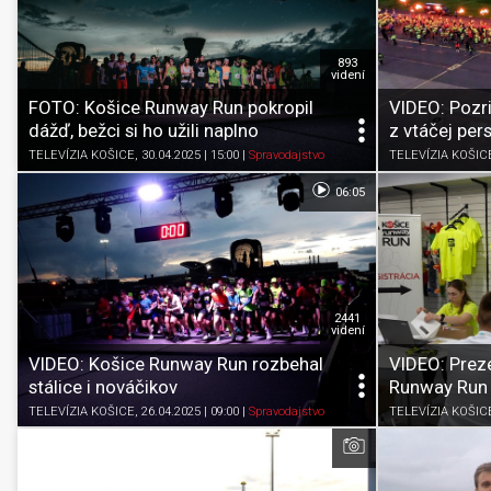
893
videní
FOTO: Košice Runway Run pokropil
VIDEO: Pozr
dážď, bežci si ho užili naplno
z vtáčej per
TELEVÍZIA KOŠICE
, 30.04.2025 | 15:00
|
Spravodajstvo
TELEVÍZIA KOŠIC
06:05
2441
videní
VIDEO: Košice Runway Run rozbehal
VIDEO: Prez
stálice i nováčikov
Runway Run 
TELEVÍZIA KOŠICE
, 26.04.2025 | 09:00
|
Spravodajstvo
TELEVÍZIA KOŠIC