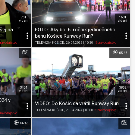
751
1631
videní
videní
šej na
FOTO: Aký bol 6. ročník jedinečného
behu Košice Runway Run?
Pozrieť neskôr
Zdieľať
K obľúbeným
Pozrieť neskôr
ravodajstvo
TELEVÍZIA KOŠICE
, 26.04.2025 | 10:30
|
Spravodajstvo
05:46
3404
3852
videní
videní
024 v
VIDEO: Do Košíc sa vrátil Runway Run
TELEVÍZIA KOŠICE
, 28.04.2024 | 08:00
|
Spravodajstvo
Pozrieť neskôr
Zdieľať
K obľúbeným
Pozrieť neskôr
ravodajstvo
06:48