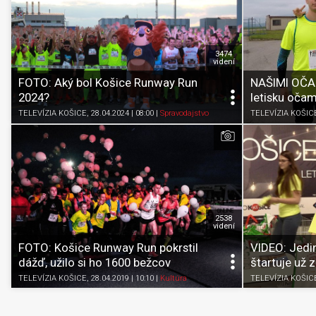
3474
videní
FOTO: Aký bol Košice Runway Run
NAŠIMI OČAM
2024?
letisku očam
TELEVÍZIA KOŠICE
, 28.04.2024 | 08:00
|
Spravodajstvo
TELEVÍZIA KOŠIC
2538
videní
FOTO: Košice Runway Run pokrstil
VIDEO: Jedi
dážď, užilo si ho 1600 bežcov
štartuje už z
TELEVÍZIA KOŠICE
, 28.04.2019 | 10:10
|
Kultúra
TELEVÍZIA KOŠIC