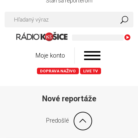
Staň sa reportérom
Kar
Moje konto
DOPRAVA NAŽIVO
LIVE TV
Nové reportáže
Predošlé