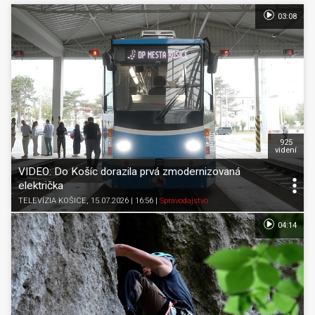
03:08
925
videní
VIDEO: Do Košíc dorazila prvá zmodernizovaná
električka
TELEVÍZIA KOŠICE
, 15.07.2026 | 16:56
|
Spravodajstvo
04:14