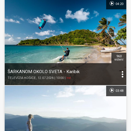
04:20
960
videní
ŠARKANOM OKOLO SVETA - Karibik
TELEVÍZIA KOŠICE
, 12.07.2026 | 10:00
|
Iné
03:48