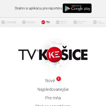
Stiahni si aplikáciu pre reportéra
1
Nové
Najsledovanejšie
Pre mňa