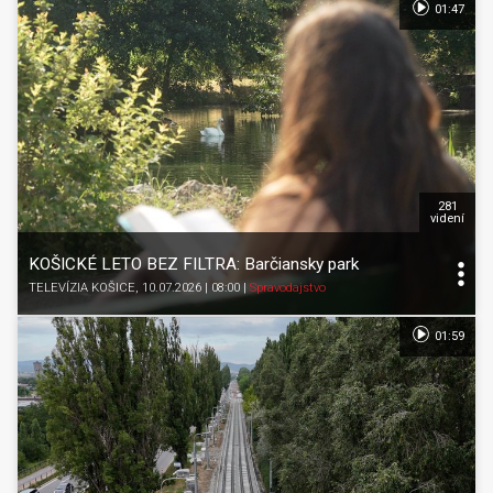
01:47
281
videní
KOŠICKÉ LETO BEZ FILTRA: Barčiansky park
TELEVÍZIA KOŠICE
, 10.07.2026 | 08:00
|
Spravodajstvo
01:59