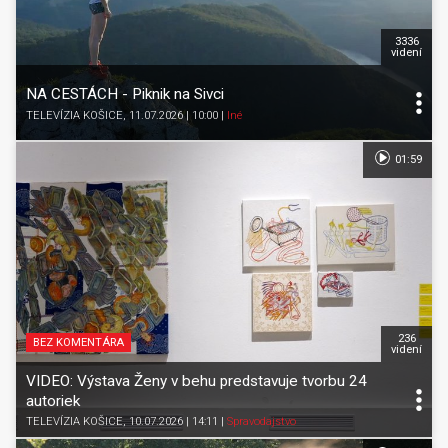
3336
videní
NA CESTÁCH - Piknik na Sivci
TELEVÍZIA KOŠICE
, 11.07.2026 | 10:00
|
Iné
01:59
236
BEZ KOMENTÁRA
videní
VIDEO: Výstava Ženy v behu predstavuje tvorbu 24
autoriek
TELEVÍZIA KOŠICE
, 10.07.2026 | 14:11
|
Spravodajstvo