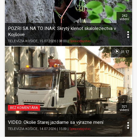
242
videní
POZRI SA NA TO INAK: Skrytý klenot skalolezectva v
Kojšove
TELEVÍZIA KOŠICE
, 15.07.2026 | 08:00
|
Spravodajstvo
01:17
321
BEZ KOMENTÁRA
videní
VIDEO: Okolie Starej jazdiarne sa výrazne mení
TELEVÍZIA KOŠICE
, 14.07.2026 | 15:09
|
Spravodajstvo