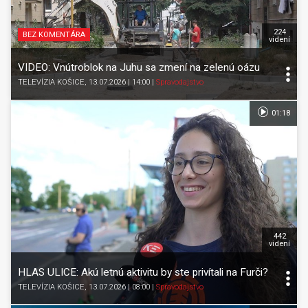
224
BEZ KOMENTÁRA
videní
VIDEO: Vnútroblok na Juhu sa zmení na zelenú oázu
TELEVÍZIA KOŠICE
, 13.07.2026 | 14:00
|
Spravodajstvo
01:18
442
videní
HLAS ULICE: Akú letnú aktivitu by ste privítali na Furči?
TELEVÍZIA KOŠICE
, 13.07.2026 | 08:00
|
Spravodajstvo