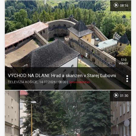
08:16
510
videní
VÝCHOD NA DLANI: Hrad a skanzen v Starej Ľubovni
TELEVÍZIA KOŠICE
, 14.07.2026 | 08:00
|
Spravodajstvo
01:30