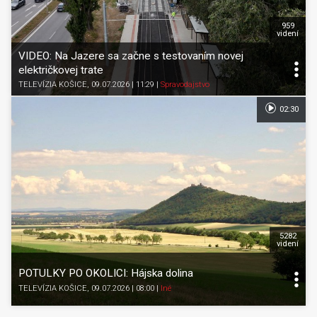
959
videní
VIDEO: Na Jazere sa začne s testovaním novej
električkovej trate
TELEVÍZIA KOŠICE
, 09.07.2026 | 11:29
|
Spravodajstvo
02:30
5282
videní
POTULKY PO OKOLICI: Hájska dolina
TELEVÍZIA KOŠICE
, 09.07.2026 | 08:00
|
Iné