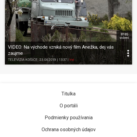
8185
videní
VIDEO: Na východe vzniká nový film Anežka, dej vás
zaujme
TELEVÍZIA KOŠICE
, 23.04.2019 | 13:37
|
Iné
Titulka
O portáli
Podmienky používania
Ochrana osobných údajov