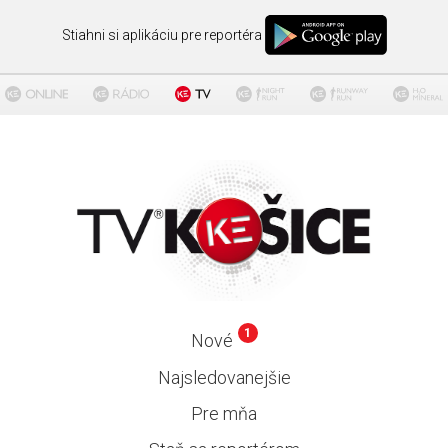
Stiahni si aplikáciu pre reportéra
1
Nové
Najsledovanejšie
Pre mňa