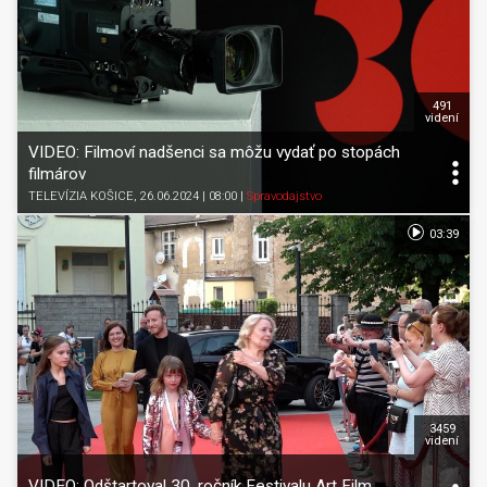
491
videní
VIDEO: Filmoví nadšenci sa môžu vydať po stopách
filmárov
TELEVÍZIA KOŠICE
, 26.06.2024 | 08:00
|
Spravodajstvo
03:39
3459
videní
VIDEO: Odštartoval 30. ročník Festivalu Art Film