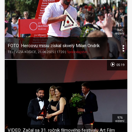
845
videní
FOTO: Hercovu misiu získal skvelý Milan Ondrík
TELEVÍZIA KOŠICE
, 21.06.2025 | 17:20
|
Spravodajstvo
05:19
976
videní
VIDEO: Začal sa 31. ročník filmového festivalu Art Film