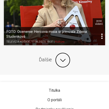
3191
videní
FOTO: Ocenenie Hercova misia si prevzala Zdena
Studenková
TELEVÍZIA KOŠICE
, 17.06.2023 | 19:37
|
Kultúra
Ďalšie
Titulka
O portáli