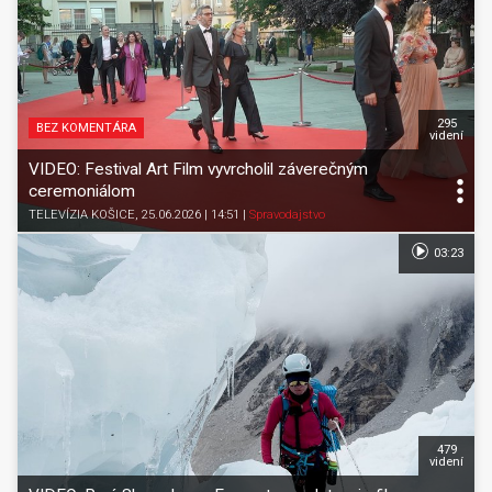
295
BEZ KOMENTÁRA
videní
VIDEO: Festival Art Film vyvrcholil záverečným
ceremoniálom
TELEVÍZIA KOŠICE
, 25.06.2026 | 14:51
|
Spravodajstvo
03:23
479
videní