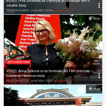
VIDEO: Prvá Slovenka na Evereste predstavuje film o
odvahe ženy
TELEVÍZIA KOŠICE
, 25.06.2026 | 12:53
|
Spravodajstvo
01:26
346
BEZ KOMENTÁRA
videní
VIDEO: Anna Šišková si na festivale Art Film prevzala
ocenenie Hercova misia
TELEVÍZIA KOŠICE
, 20.06.2026 | 13:02
|
Spravodajstvo
05:20