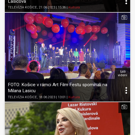
Lasicová
TELEVÍZIA KOŠICE
, 21.06.2023 | 15:36
|
Kultúra
549
videní
FOTO: Košice v rámci Art Film Festu spomínali na
Milana Lasicu
TELEVÍZIA KOŠICE
, 18.06.2023 | 13:01
|
Kultúra