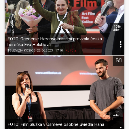
1086
videní
FOTO: Ocenenie Hercova misia si prevzala česká
herečka Eva Holubová
TELEVÍZIA KOŠICE
, 22.06.2023 | 17:10
|
Kultúra
801
videní
FOTO: Film Slúžka v Úsmeve osobne uviedla Hana