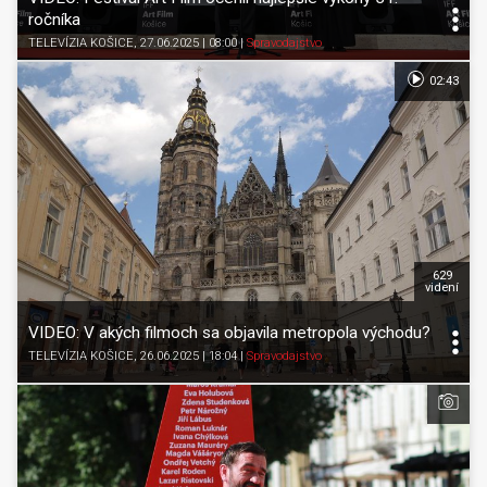
ročníka
TELEVÍZIA KOŠICE
, 27.06.2025 | 08:00
|
Spravodajstvo
02:43
629
videní
VIDEO: V akých filmoch sa objavila metropola východu?
TELEVÍZIA KOŠICE
, 26.06.2025 | 18:04
|
Spravodajstvo