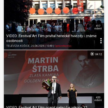
417
videní
VIDEO: Festival Art Film privítal herecké hviezdy i známe
osobnosti
TELEVÍZIA KOŠICE
, 20.06.2026 | 10:49
|
Spravodajstvo
04:12
420
videní
VIDEO: Festival Art Film ocenil najlepšie výkony 31.