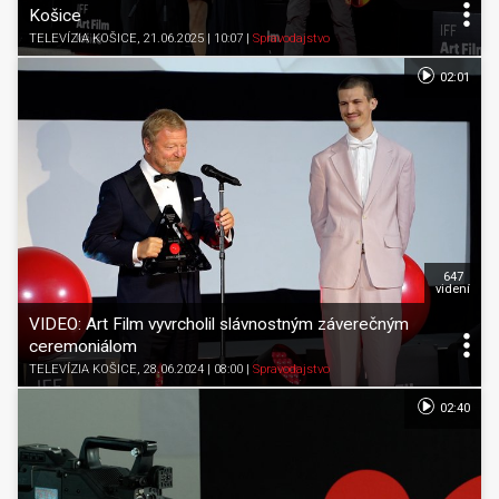
Košice
TELEVÍZIA KOŠICE
, 21.06.2025 | 10:07
|
Spravodajstvo
02:01
647
videní
VIDEO: Art Film vyvrcholil slávnostným záverečným
ceremoniálom
TELEVÍZIA KOŠICE
, 28.06.2024 | 08:00
|
Spravodajstvo
02:40