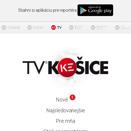
Stiahni si aplikáciu pre reportéra
1
Nové
Najsledovanejšie
Pre mňa