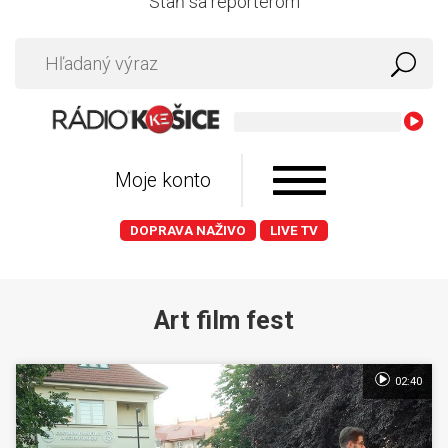
Staň sa reportérom
Doja Cat 
Moje konto
DOPRAVA NAŽIVO
LIVE TV
Art film fest
02:40