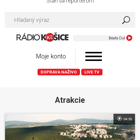
Staň sa reportérom
Beata Dubasova - Te
Moje konto
DOPRAVA NAŽIVO
LIVE TV
Atrakcie
04:30