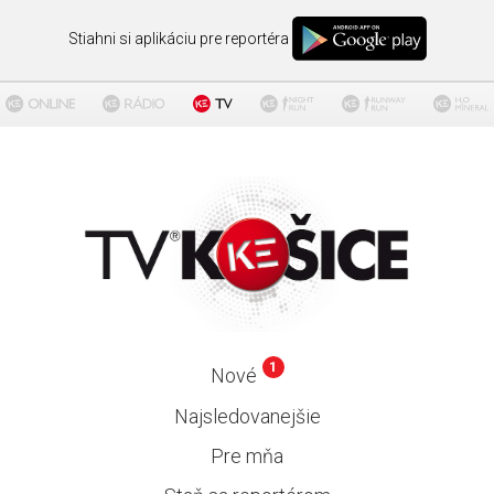
Stiahni si aplikáciu pre reportéra
1
Nové
Najsledovanejšie
Pre mňa