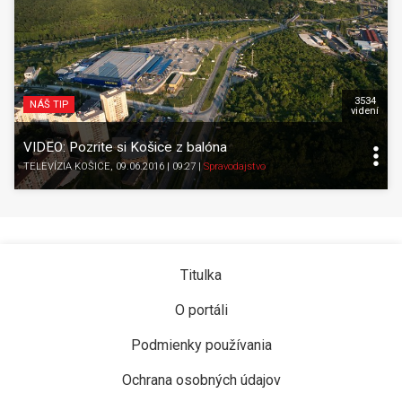
3534
NÁŠ TIP
videní
VIDEO: Pozrite si Košice z balóna
TELEVÍZIA KOŠICE
, 09.06.2016 | 09:27
|
Spravodajstvo
Titulka
O portáli
Podmienky používania
Ochrana osobných údajov