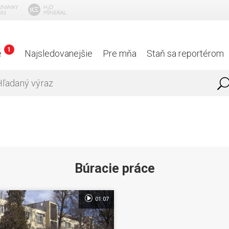
1
é
Najsledovanejšie
Pre mňa
Staň sa reportérom
Búracie práce
01:07