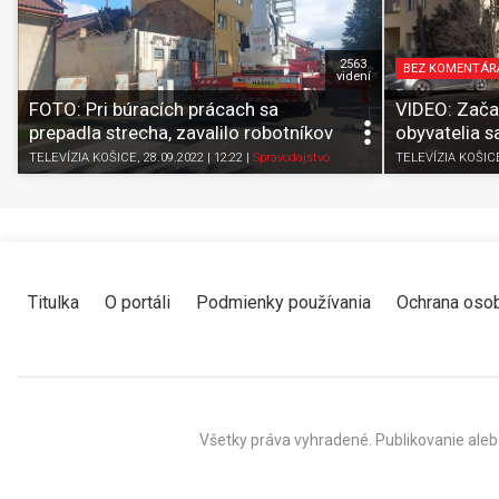
2563
BEZ KOMENTÁR
videní
FOTO: Pri búracích prácach sa
VIDEO: Začal
prepadla strecha, zavalilo robotníkov
obyvatelia s
TELEVÍZIA KOŠICE
, 28.09.2022 | 12:22
|
Spravodajstvo
TELEVÍZIA KOŠIC
Titulka
O portáli
Podmienky používania
Ochrana oso
Všetky práva vyhradené. Publikovanie aleb