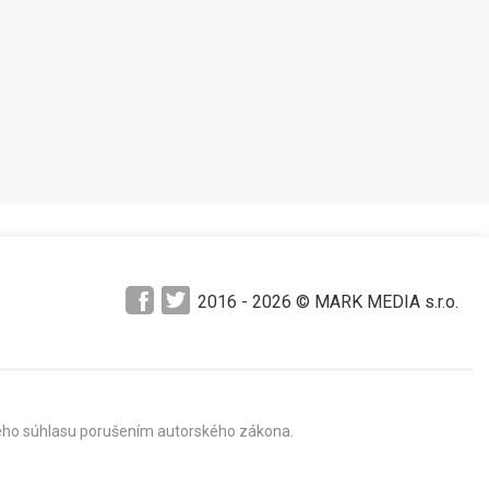
Pozrieť neskôr
2016 -
2026
© MARK MEDIA s.r.o.
mného súhlasu porušením autorského zákona.