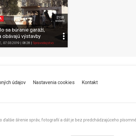
2158
A
videní
o sa búranie garáží,
a obávajú výstavby
Zdieľať
K obľúbeným
Pozrieť neskôr
Zdieľať
K obľúbeným
E
, 07.03.2019 | 08:28
|
Spravodajstvo
bných údajov
Nastavenia cookies
Kontakt
o ďalšie šírenie správ, fotografií a dát je bez predchádzajúceho píso