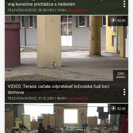
vraj konečne prichádza s riešením
TELEVÍZIA KOŠICE
, 02.06.2022 | 15:56
|
Spravodajstvo
02:50
2241
videní
VIDEO: Terasa začala odpratávať ležoviská ľudí bez
domova
TELEVÍZIA KOŠICE
, 07.02.2022 | 08:00
|
Spravodajstvo
02:30