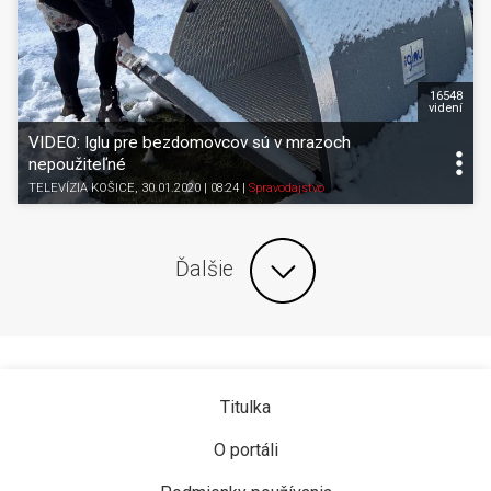
16548
videní
VIDEO: Iglu pre bezdomovcov sú v mrazoch
nepoužiteľné
TELEVÍZIA KOŠICE
, 30.01.2020 | 08:24
|
Spravodajstvo
Ďalšie
Titulka
O portáli