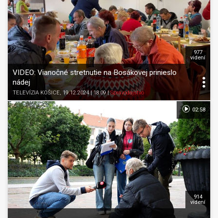
977
videní
VIDEO: Vianočné stretnutie na Bosákovej prinieslo
nádej
TELEVÍZIA KOŠICE
, 19.12.2024 | 18:09
|
Spravodajstvo
02:58
914
videní