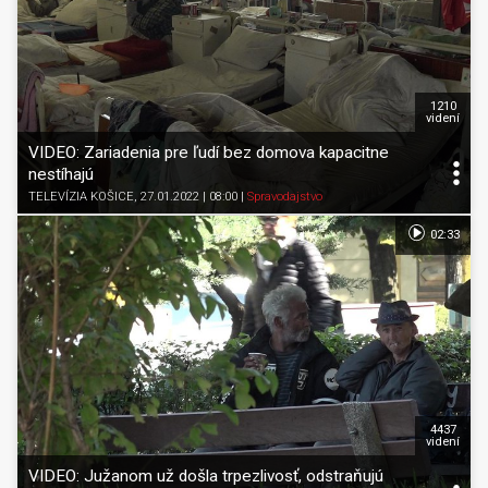
1210
videní
VIDEO: Zariadenia pre ľudí bez domova kapacitne
nestíhajú
TELEVÍZIA KOŠICE
, 27.01.2022 | 08:00
|
Spravodajstvo
02:33
4437
videní
VIDEO: Južanom už došla trpezlivosť, odstraňujú