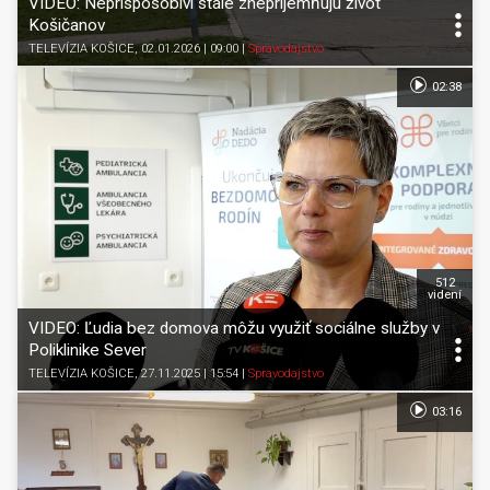
VIDEO: Neprispôsobiví stále znepríjemňujú život
Košičanov
TELEVÍZIA KOŠICE
, 02.01.2026 | 09:00
|
Spravodajstvo
02:38
512
videní
VIDEO: Ľudia bez domova môžu využiť sociálne služby v
Poliklinike Sever
TELEVÍZIA KOŠICE
, 27.11.2025 | 15:54
|
Spravodajstvo
03:16