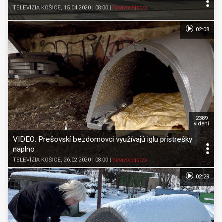
TELEVÍZIA KOŠICE
, 15.04.2020 | 08:00
|
Spravodajstvo
02:08
2389
videní
VIDEO: Prešovskí bezdomovci využívajú iglu prístrešky
naplno
TELEVÍZIA KOŠICE
, 26.02.2020 | 08:00
|
Spravodajstvo
02:29