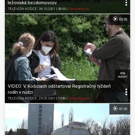
ležoviská bezdomovcov
TELEVÍZIA KOŠICE
, 06.10.2021 | 08:00
|
Spravodajstvo
03:30
496
videní
VIDEO: V Košiciach odštartoval Registračný týždeň
rodín v núdzi
TELEVÍZIA KOŠICE
, 24.05.2021 | 13:49
|
Spravodajstvo
01:30