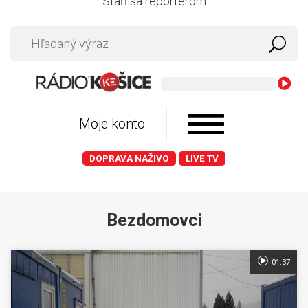
Staň sa reportérom
Komajota
Moje konto
DOPRAVA NAŽIVO
LIVE TV
Bezdomovci
01:37