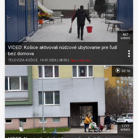
467
videní
VIDEO: Košice aktivovali núdzové ubytovanie pre ľudí
bez domova
TELEVÍZIA KOŠICE
, 14.01.2026 | 08:00
|
Spravodajstvo
02:16
1777
videní