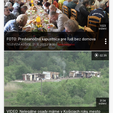
1023
videní
FOTO: Predvianočná kapustnica pre ľudí bez domova
TELEVÍZIA KOŠICE
, 21.12.2022 | 08:00
|
Spravodajstvo
02:39
3134
videní
VIDEO: Nelegálne osady máme v Košiciach roky, mesto