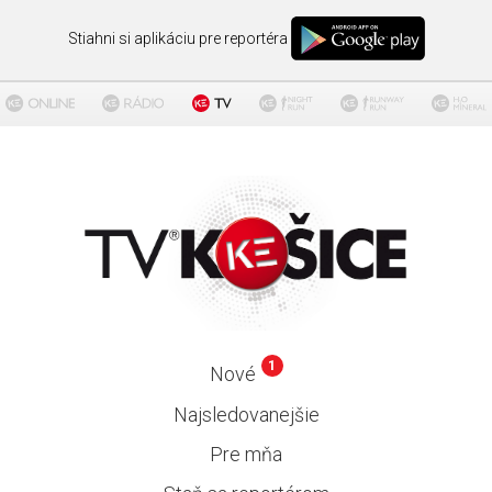
Stiahni si aplikáciu pre reportéra
1
Nové
Najsledovanejšie
Pre mňa