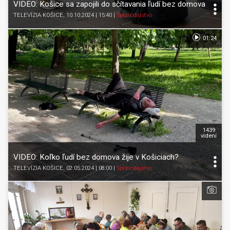
VIDEO: Košice sa zapojili do sčítavania ľudí bez domova
TELEVÍZIA KOŠICE
, 10.10.2024 | 15:40
|
Spravodajstvo
01:24
1439
videní
VIDEO: Koľko ľudí bez domova žije v Košiciach?
TELEVÍZIA KOŠICE
, 02.05.2024 | 08:00
|
Spravodajstvo