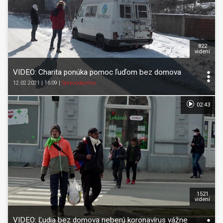
822
videní
VIDEO: Charita ponúka pomoc ľuďom bez domova
12.02.2021 | 16:09
|
Spravodajstvo
02:43
1521
videní
VIDEO: Ľudia bez domova neberú koronavírus vážne