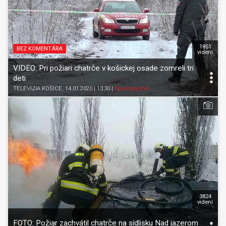
1851
BEZ KOMENTÁRA
videní
VIDEO: Pri požiari chatrče v košickej osade zomreli tri
deti
TELEVÍZIA KOŠICE
, 14.01.2020 | 13:30
|
Spravodajstvo
3824
videní
FOTO: Požiar zachvátil chatrče na sídlisku Nad jazerom