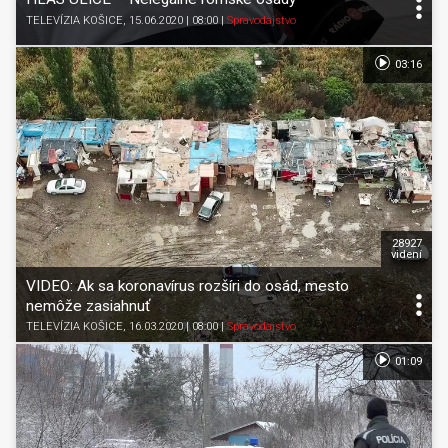
TELEVÍZIA KOŠICE
, 15.06.2020 | 08:00
|
Spravodajstvo
03:16
28927
videní
VIDEO: Ak sa koronavírus rozšíri do osád, mesto
nemôže zasiahnuť
TELEVÍZIA KOŠICE
, 16.03.2020 | 08:00
|
Spravodajstvo
01:09