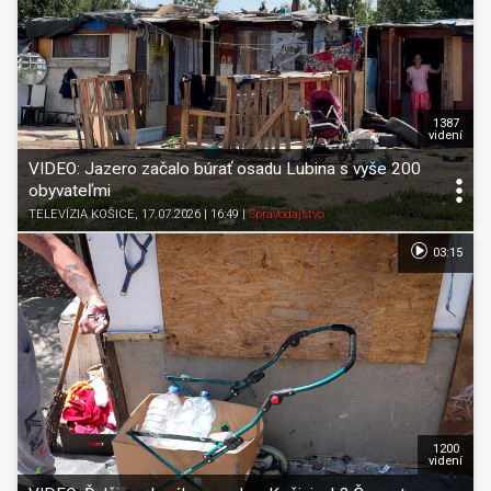
1387
videní
VIDEO: Jazero začalo búrať osadu Lubina s vyše 200
obyvateľmi
TELEVÍZIA KOŠICE
, 17.07.2026 | 16:49
|
Spravodajstvo
03:15
1200
videní