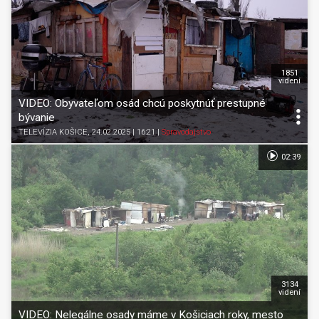
1851
videní
VIDEO: Obyvateľom osád chcú poskytnúť prestupné
bývanie
TELEVÍZIA KOŠICE
, 24.02.2025 | 16:21
|
Spravodajstvo
02:39
3134
videní
VIDEO: Nelegálne osady máme v Košiciach roky, mesto