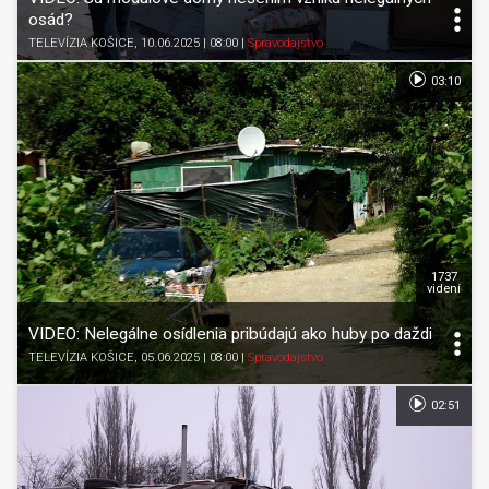
osád?
TELEVÍZIA KOŠICE
, 10.06.2025 | 08:00
|
Spravodajstvo
03:10
1737
videní
VIDEO: Nelegálne osídlenia pribúdajú ako huby po daždi
TELEVÍZIA KOŠICE
, 05.06.2025 | 08:00
|
Spravodajstvo
02:51