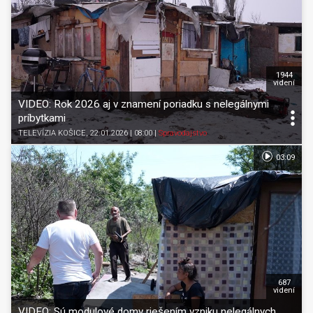
1944
videní
VIDEO: Rok 2026 aj v znamení poriadku s nelegálnymi
príbytkami
TELEVÍZIA KOŠICE
, 22.01.2026 | 08:00
|
Spravodajstvo
03:09
687
videní
VIDEO: Sú modulové domy riešením vzniku nelegálnych