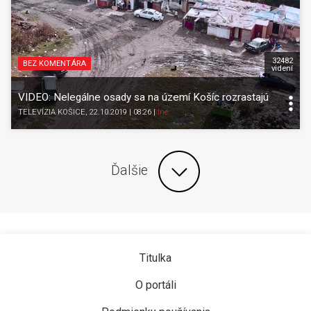
32482
BEZ KOMENTÁRA
videní
VIDEO: Nelegálne osady sa na území Košíc rozrastajú
TELEVÍZIA KOŠICE
, 22.10.2019 | 08:26
|
Iné
Ďalšie
Titulka
O portáli