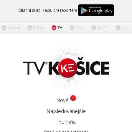
Stiahni si aplikáciu pre reportéra
1
Nové
Najsledovanejšie
Pre mňa