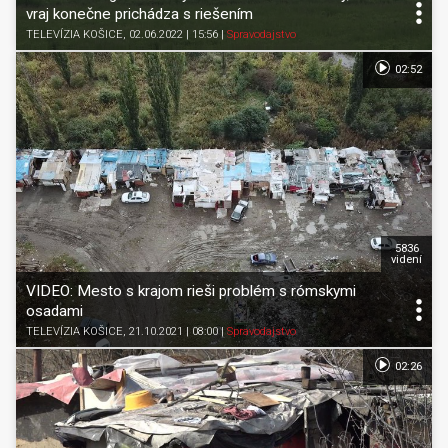
vraj konečne prichádza s riešením
TELEVÍZIA KOŠICE
, 02.06.2022 | 15:56
|
Spravodajstvo
02:52
5836
videní
VIDEO: Mesto s krajom rieši problém s rómskymi
osadami
TELEVÍZIA KOŠICE
, 21.10.2021 | 08:00
|
Spravodajstvo
02:26