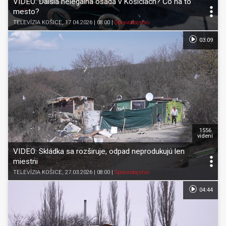
VIDEO: Ďalšia nelegálna osada v Košiciach? Čo na to
mesto?
TELEVÍZIA KOŠICE
, 17.04.2026 | 08:00
|
Spravodajstvo
03:09
1556
videní
VIDEO: Skládka sa rozširuje, odpad neprodukujú len
miestni
TELEVÍZIA KOŠICE
, 27.03.2026 | 08:00
|
Spravodajstvo
04:44