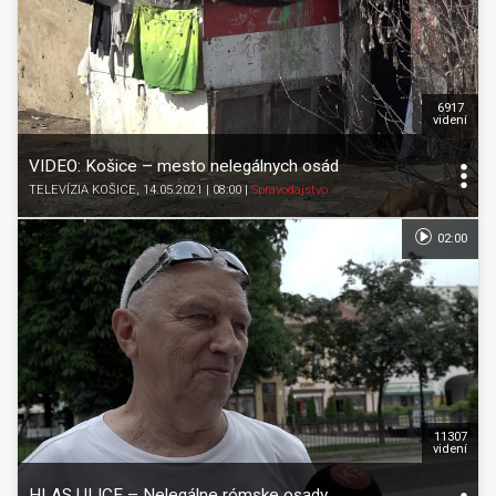
6917
videní
VIDEO: Košice – mesto nelegálnych osád
TELEVÍZIA KOŠICE
, 14.05.2021 | 08:00
|
Spravodajstvo
02:00
11307
videní
HLAS ULICE – Nelegálne rómske osady