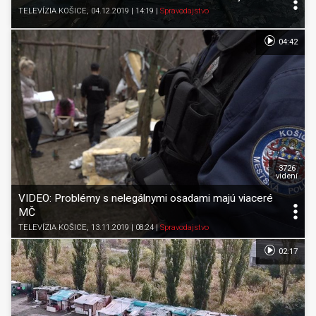
TELEVÍZIA KOŠICE
, 04.12.2019 | 14:19
|
Spravodajstvo
04:42
3726
videní
VIDEO: Problémy s nelegálnymi osadami majú viaceré
MČ
TELEVÍZIA KOŠICE
, 13.11.2019 | 08:24
|
Spravodajstvo
02:17