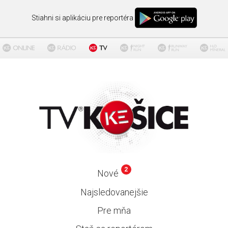
Stiahni si aplikáciu pre reportéra
2
Nové
Najsledovanejšie
Pre mňa