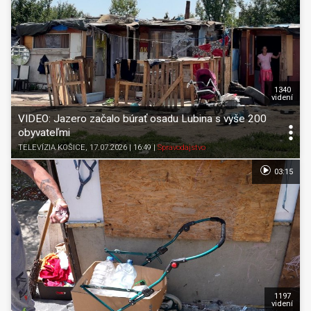
1340
videní
VIDEO: Jazero začalo búrať osadu Lubina s vyše 200
obyvateľmi
TELEVÍZIA KOŠICE
, 17.07.2026 | 16:49
|
Spravodajstvo
03:15
1197
videní