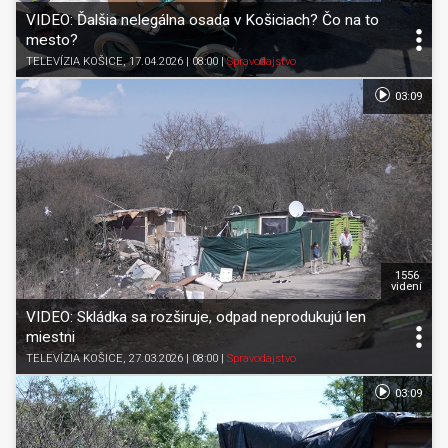
VIDEO: Ďalšia nelegálna osada v Košiciach? Čo na to
mesto?
TELEVÍZIA KOŠICE
, 17.04.2026 | 08:00
|
Spravodajstvo
03:09
1556
videní
VIDEO: Skládka sa rozširuje, odpad neprodukujú len
miestni
TELEVÍZIA KOŠICE
, 27.03.2026 | 08:00
|
Spravodajstvo
03:09