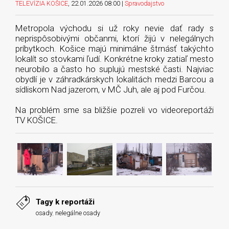
TELEVÍZIA KOŠICE
, 22.01.2026 08:00 |
Spravodajstvo
Metropola východu si už roky nevie dať rady s
neprispôsobivými občanmi, ktorí žijú v nelegálnych
príbytkoch. Košice majú minimálne štrnásť takýchto
lokalít so stovkami ľudí. Konkrétne kroky zatiaľ mesto
neurobilo a často ho suplujú mestské časti. Najviac
obydlí je v záhradkárskych lokalitách medzi Barcou a
sídliskom Nad jazerom, v MČ Juh, ale aj pod Furčou.
Na problém sme sa bližšie pozreli vo videoreportáži
TV KOŠICE.
Tagy k reportáži
osady
,
nelegálne osady