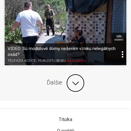
686
videní
VIDEO: Sú modulové domy riešením vzniku nelegálnych
osád?
TELEVÍZIA KOŠICE
, 10.06.2025 | 08:00
|
Spravodajstvo
Ďalšie
Titulka
O portáli