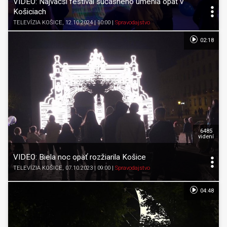
VIDEO: Najväčší festival súčasného umenia opäť v
Košiciach
TELEVÍZIA KOŠICE
, 12.10.2024 | 10:00
|
Spravodajstvo
02:18
6485
videní
VIDEO: Biela noc opäť rozžiarila Košice
TELEVÍZIA KOŠICE
, 07.10.2023 | 09:00
|
Spravodajstvo
04:48