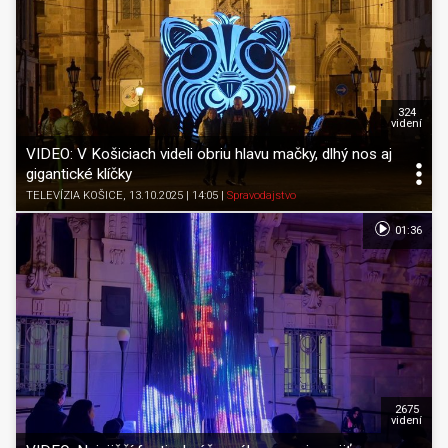
324
videní
VIDEO: V Košiciach videli obriu hlavu mačky, dlhý nos aj
gigantické klíčky
TELEVÍZIA KOŠICE
, 13.10.2025 | 14:05
|
Spravodajstvo
01:36
2675
videní