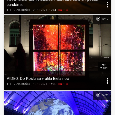
pandémie
TELEVÍZIA KOŠICE
, 25.10.2021 | 12:44
|
Kultúra
02:17
961
videní
VIDEO: Do Košíc sa vrátila Biela noc
TELEVÍZIA KOŠICE
, 10.10.2021 | 16:05
|
Kultúra
04:20