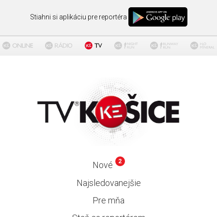
Stiahni si aplikáciu pre reportéra
2
Nové
Najsledovanejšie
Pre mňa