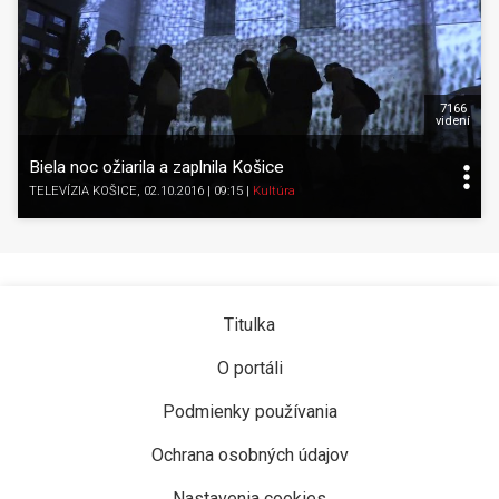
7166
videní
Biela noc ožiarila a zaplnila Košice
TELEVÍZIA KOŠICE
, 02.10.2016 | 09:15
|
Kultúra
Titulka
O portáli
Podmienky používania
Ochrana osobných údajov
Nastavenia cookies