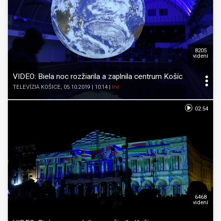
8205
videní
VIDEO: Biela noc rozžiarila a zaplnila centrum Košíc
TELEVÍZIA KOŠICE
, 05.10.2019 | 10:14
|
Iné
02:54
6468
videní