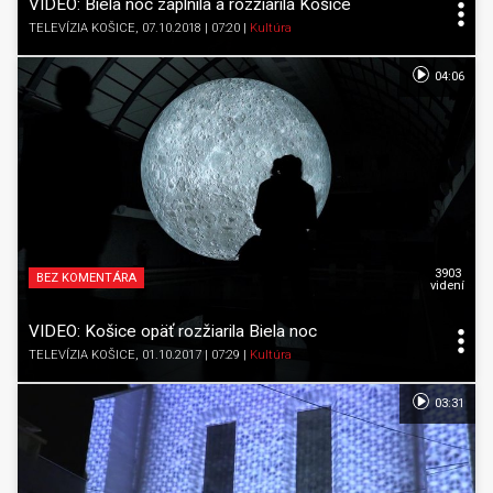
VIDEO: Biela noc zaplnila a rozžiarila Košice
TELEVÍZIA KOŠICE
, 07.10.2018 | 07:20
|
Kultúra
04:06
3903
BEZ KOMENTÁRA
videní
VIDEO: Košice opäť rozžiarila Biela noc
TELEVÍZIA KOŠICE
, 01.10.2017 | 07:29
|
Kultúra
03:31