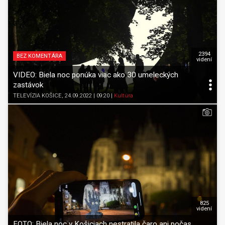
2394
BEZ KOMENTÁRA
videní
VIDEO: Biela noc ponúka viac ako 30 umeleckých
zastávok
TELEVÍZIA KOŠICE
, 24.09.2022 | 09:20
|
Kultúra
825
videní
FOTO: Biela noc v Košiciach nestratila čaro ani počas