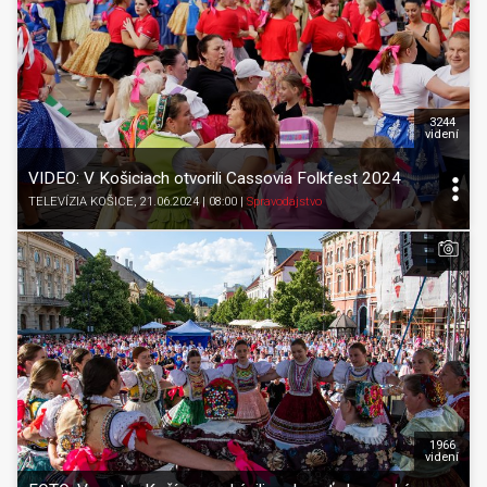
3244
videní
VIDEO: V Košiciach otvorili Cassovia Folkfest 2024
TELEVÍZIA KOŠICE
, 21.06.2024 | 08:00
|
Spravodajstvo
1966
videní