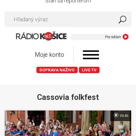
Staň sa reportérom
Pre reklamu v Radiu K
Moje konto
DOPRAVA NAŽIVO
LIVE TV
Cassovia folkfest
03:40