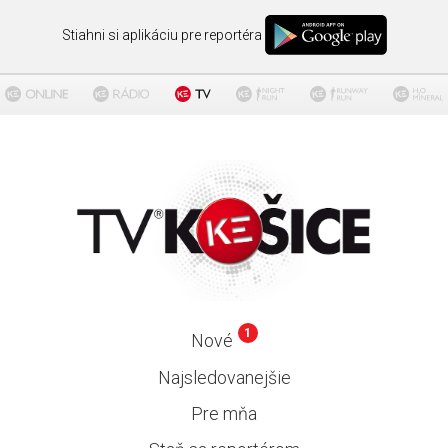
Stiahni si aplikáciu pre reportéra
1
Nové
Najsledovanejšie
Pre mňa