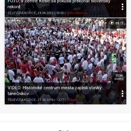
FOTO: V centre Košíc sa pokúsili prekonať slovenský
rekord
TELEVÍZIA KOŠICE
, 24.06.2022 | 18:00
|
Spravodajstvo
03:11
2036
videní
VIDEO: Historické centrum mesta zaplnili stovky
tanečníkov
TELEVÍZIA KOŠICE
, 21.06.2019 | 13:27
|
Kultúra