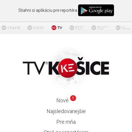
Stiahni si aplikáciu pre reportéra
1
Nové
Najsledovanejšie
Pre mňa