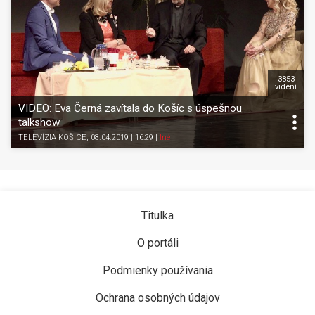
3853
videní
VIDEO: Eva Černá zavítala do Košíc s úspešnou
talkshow
TELEVÍZIA KOŠICE
, 08.04.2019 | 16:29
|
Iné
Titulka
O portáli
Podmienky používania
Ochrana osobných údajov