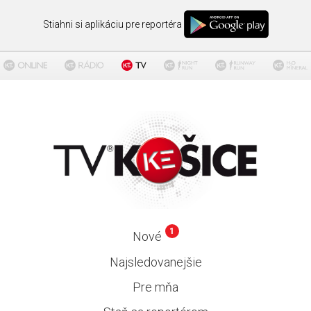
Stiahni si aplikáciu pre reportéra
1
Nové
Najsledovanejšie
Pre mňa