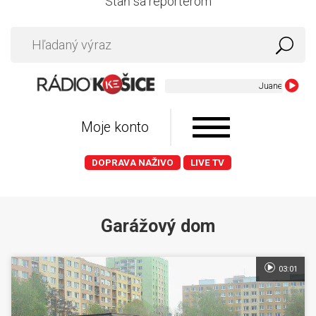
Staň sa reportérom
Juanes - La Ca
Moje konto
DOPRAVA NAŽIVO
LIVE TV
Garážový dom
03:01