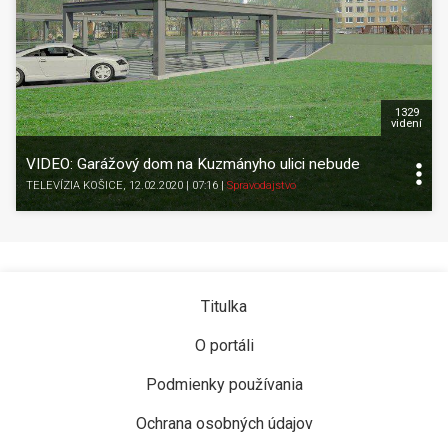
1329
videní
VIDEO: Garážový dom na Kuzmányho ulici nebude
TELEVÍZIA KOŠICE
, 12.02.2020 | 07:16
|
Spravodajstvo
Titulka
O portáli
Podmienky používania
Ochrana osobných údajov